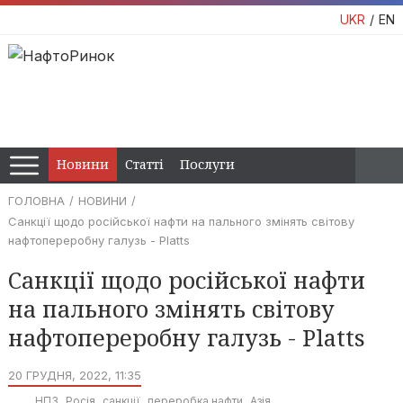
UKR
EN
Новини
Статті
Послуги
ГОЛОВНА
НОВИНИ
Санкції щодо російської нафти на пального змінять світову
нафтопереробну галузь - Platts
Санкції щодо російської нафти
на пального змінять світову
нафтопереробну галузь - Platts
20 ГРУДНЯ, 2022, 11:35
НПЗ
Росія
санкції
переробка нафти
Азія