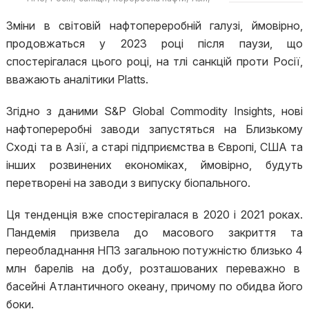
Близький Схід
Зміни в світовій нафтопереробній галузі, ймовірно,
продовжаться у 2023 році після паузи, що
спостерігалася цього році, на тлі санкцій проти Росії,
вважають аналітики Platts.
Згідно з даними S&P Global Commodity Insights, нові
нафтопереробні заводи запустяться на Близькому
Сході та в Азії, а старі підприємства в Європі, США та
інших розвинених економіках, ймовірно, будуть
перетворені на заводи з випуску біопального.
Ця тенденція вже спостерігалася в 2020 і 2021 роках.
Пандемія призвела до масового закриття та
переобладнання НПЗ загальною потужністю близько 4
млн барелів на добу, розташованих переважно в
басейні Атлантичного океану, причому по обидва його
боки.