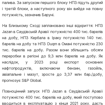
палива. За запуском першого блоку НПЗ підуть другий
і третій блоки, а наступного року він вийде на повну
потужність, зазначив Баруні.
На Близькому Сході заплановано інші відкриття: НПЗ
Jazan в Саудівській Аравії потужністю 400 тис. барелів
на добу, НПЗ Кербала в Іраку потужністю 140 тис.
барелів на добу та НПЗ Duqm в Омані потужністю 230
тис. барелів на добу. Разом вони збільшить обсяги
переробки в регіоні до 9,3 млн барелів на добу. Як
наслідок, у 2023 році експорт основних
нафтопродуктів, включаючи бензин, газойль,
авіапальне і мазут, зросте до 3,37 млн бар./добу,
прогнозує S&P Global.
Повноцінний запуск НПЗ Jazan в Саудівській Аравії
потужністю 400 тис. барелів на добу, який поступово
вводиться в експлуатацію з кінця 2021 року, дасть