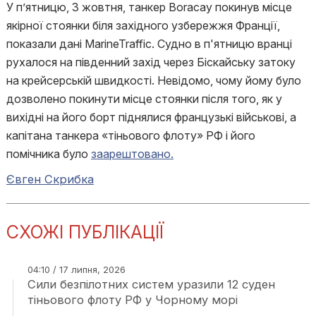
У п’ятницю, 3 жовтня, танкер Boracay покинув місце
якірної стоянки біля західного узбережжя Франції,
показали дані MarineTraffic. Судно в п'ятницю вранці
рухалося на південний захід через Біскайську затоку
на крейсерській швидкості. Невідомо, чому йому було
дозволено покинути місце стоянки після того, як у
вихідні на його борт піднялися французькі військові, а
капітана танкера «тіньового флоту» РФ і його
помічника було
заарештовано.
Євген Скрибка
СХОЖІ ПУБЛІКАЦІЇ
04:10 / 17 липня, 2026
Сили безпілотних систем уразили 12 суден
тіньового флоту РФ у Чорному морі