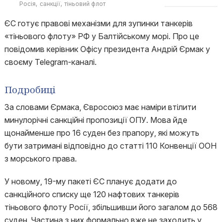
Росія
санкції
тіньовий флот
ЄС готує правові механізми для зупинки танкерів
«тіньового флоту» РФ у Балтійському морі. Про це
повідомив керівник Офісу президента Андрій Єрмак у
своєму Telegram-каналі.
Подробиці
За словами Єрмака, Євросоюз має наміри втілити
минулорічні санкційні пропозиції ОПУ. Мова йде
щонайменше про 16 суден без прапору, які можуть
бути затримані відповідно до статті 110 Конвенції ООН
з морського права.
У новому, 19-му пакеті ЄС планує додати до
санкційного списку ще 120 нафтових танкерів
тіньового флоту Росії, збільшивши його загалом до 568
суден. Частина з них формально вже не заходить у