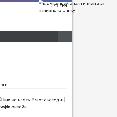
UKR
EN
татті