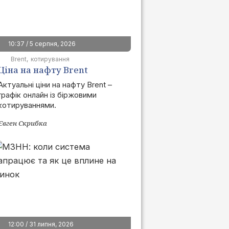
10:37 / 5 серпня, 2026
Brent
котирування
Ціна на нафту Brent
сьогодні | графік онлайн
Актуальні ціни на нафту Brent –
графік онлайн із біржовими
котируваннями.
Євген Скрибка
12:00 / 31 липня, 2026