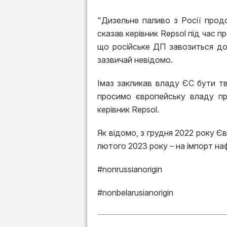
"Дизельне паливо з Росії прод
сказав керівник Repsol під час п
що російське ДП завозиться до
зазвичай невідомо.
Імаз закликав владу ЄС бути тв
просимо європейську владу пр
керівник Repsol.
Як відомо, з грудня 2022 року Єв
лютого 2023 року – на імпорт на
#nonrussianorigin
#nonbelarusianorigin