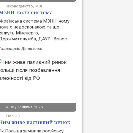
законодавство
МЗНН
МЗНН: коли система
запрацює та як це вплине
Українська система МЗНН: чому
вона є недосконалою та що
на ринок
кажуть Міненерго,
Держмитслужба, ДАУР і бізнес
Анастасія Денисенко
14:00 / 17 липня, 2026
Польща
Чим живе паливний ринок
Польщі після позбавлення
Як Польща замінила російську