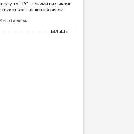
нафту та LPG і з якими викликами
залежності від РФ
стикається її паливний ринок.
Євген Скрибка
БІЛЬШЕ