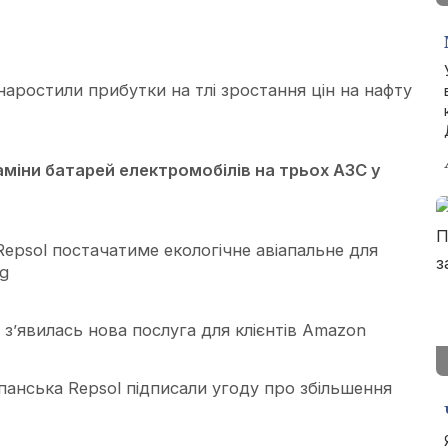
о наростили прибутки на тлі зростання цін на нафту
аміни батарей електромобілів на трьох АЗС у
 Repsol постачатиме екологічне авіапальне для
ng
ї з’явилась нова послуга для клієнтів Amazon
панська Repsol підписали угоду про збільшення