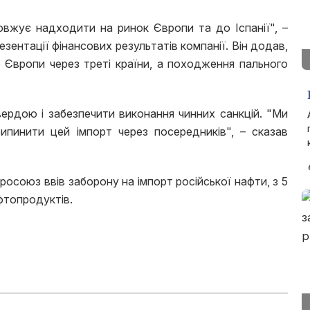
овжує надходити на ринок Європи та до Іспанії", –
резентації фінансових результатів компанії. Він додав,
 Європи через треті країни, а походження пального
ердою і забезпечити виконання чинних санкцій. "Ми
ипинити цей імпорт через посередників", – сказав
росоюз ввів заборону на імпорт російської нафти, з 5
фтопродуктів.