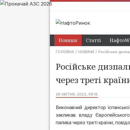
Новини
Статті
НафтоWi
ГОЛОВНА
НОВИНИ
Російське дизпа
Російське дизпал
через треті країн
28 КВІТНЯ, 2023, 09:15
Виконавчий директор іспансько
закликав владу Європейського
палива через треті країни, повід