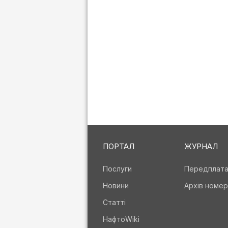
ПОРТАЛ
ЖУРНАЛ
Послуги
Передплат
Новини
Архів номер
Статті
НафтоWiki