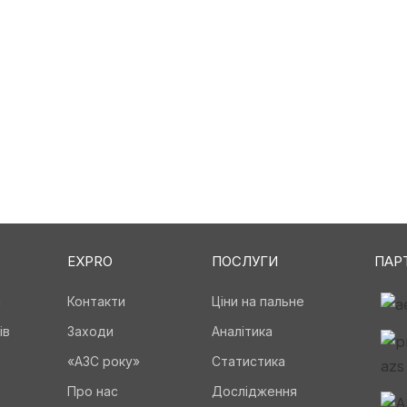
EXPRO
ПОСЛУГИ
ПАР
а
Контакти
Ціни на пальне
ів
Заходи
Аналітика
«АЗС року»
Статистика
Про нас
Дослідження