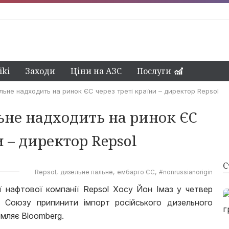
ki
Заходи
Ціни на АЗС
Послуги
льне надходить на ринок ЄС через треті країни – директор Repsol
ьне надходить на ринок ЄС
и – директор Repsol
С
Repsol
дизельне пальне
ембарго ЄС
#nonrussianorigin
ї нафтової компанії Repsol Хосу Йон Імаз у четвер
 Союзу припинити імпорт російського дизельного
омляє Bloomberg.