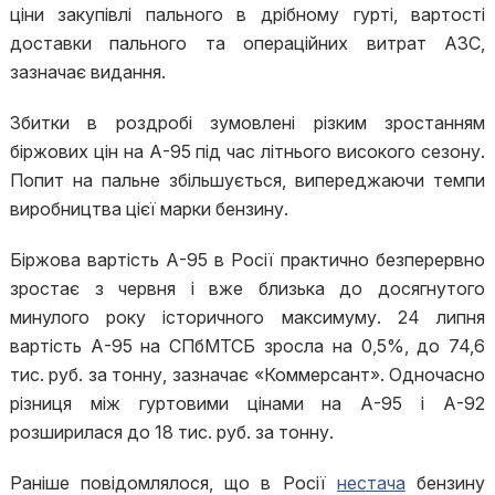
ціни закупівлі пального в дрібному гурті, вартості
доставки пального та операційних витрат АЗС,
зазначає видання.
Збитки в роздробі зумовлені різким зростанням
біржових цін на А-95 під час літнього високого сезону.
Попит на пальне збільшується, випереджаючи темпи
виробництва цієї марки бензину.
Біржова вартість А-95 в Росії практично безперервно
зростає з червня і вже близька до досягнутого
минулого року історичного максимуму. 24 липня
вартість А-95 на СПбМТСБ зросла на 0,5%, до 74,6
тис. руб. за тонну, зазначає «Коммерсант». Одночасно
різниця між гуртовими цінами на А-95 і А-92
розширилася до 18 тис. руб. за тонну.
Раніше повідомлялося, що в Росії
нестача
бензину