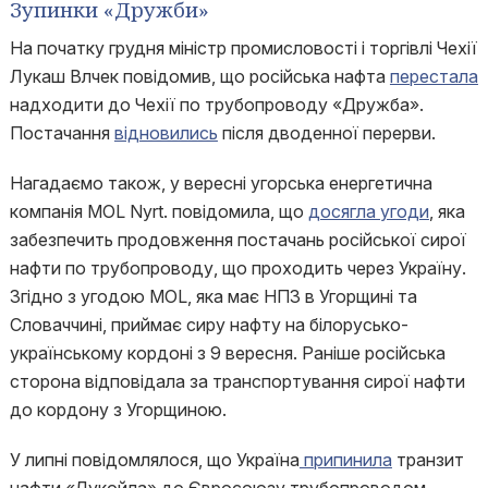
Зупинки «Дружби»
На початку грудня міністр промисловості і торгівлі Чехії
Лукаш Влчек повідомив, що російська нафта
перестала
надходити до Чехії по трубопроводу «Дружба».
Постачання
відновились
після дводенної перерви.
Нагадаємо також, у вересні угорська енергетична
компанія MOL Nyrt. повідомила, що
досягла угоди
, яка
забезпечить продовження постачань російської сирої
нафти по трубопроводу, що проходить через Україну.
Згідно з угодою MOL, яка має НПЗ в Угорщині та
Словаччині, приймає сиру нафту на білорусько-
українському кордоні з 9 вересня. Раніше російська
сторона відповідала за транспортування сирої нафти
до кордону з Угорщиною.
У липні повідомлялося, що Україна
припинила
транзит