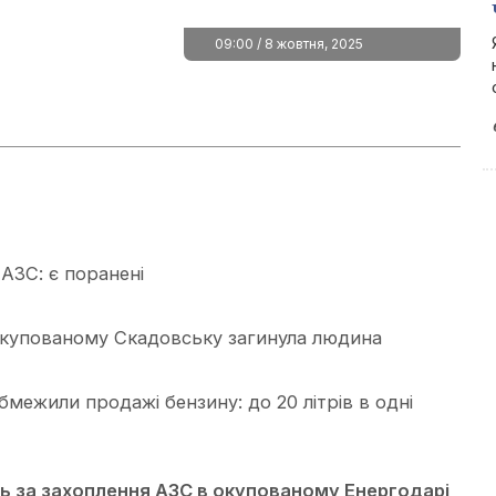
09:00 / 8 жовтня, 2025
АЗС: є поранені
 окупованому Скадовську загинула людина
межили продажі бензину: до 20 літрів в одні
ь за захоплення АЗС в окупованому Енергодарі