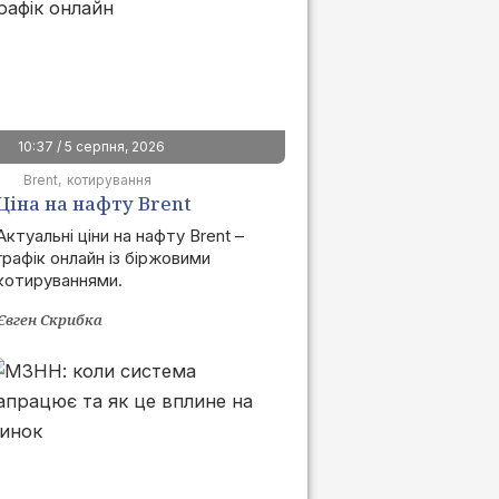
10:37 / 5 серпня, 2026
Brent
котирування
Ціна на нафту Brent
сьогодні | графік онлайн
Актуальні ціни на нафту Brent –
графік онлайн із біржовими
котируваннями.
Євген Скрибка