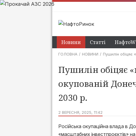
Новини
Статті
НафтоWi
ГОЛОВНА
НОВИНИ
Пушилін обіцяє 
Пушилін обіцяє «
окупованій Донеч
2030 р.
2 ВЕРЕСНЯ, 2025, 11:42
Російська окупаційна влада в До
«масштабних інвестпроєктів» на