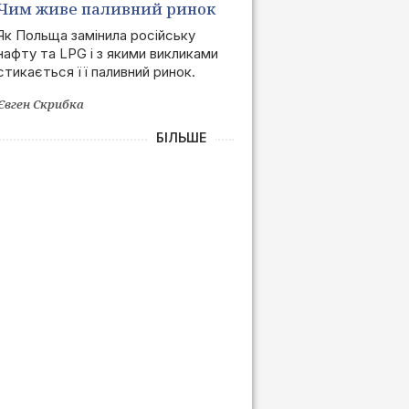
Чим живе паливний ринок
Польщі після позбавлення
Як Польща замінила російську
нафту та LPG і з якими викликами
залежності від РФ
стикається її паливний ринок.
Євген Скрибка
БІЛЬШЕ