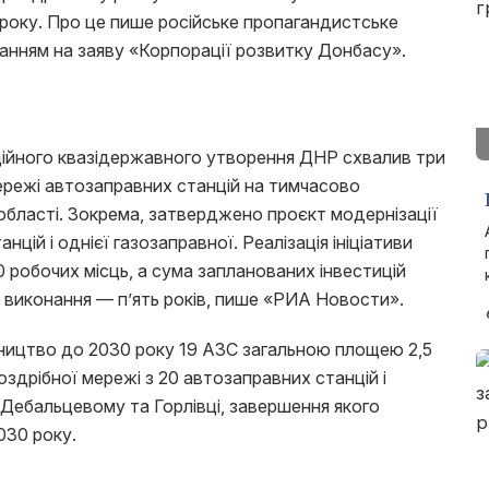
 року. Про це пише російське пропагандистське
нням на заяву «Корпорації розвитку Донбасу».
ційного квазідержавного утворення ДНР схвалив три
ережі автозаправних станцій на тимчасово
області. Зокрема, затверджено проєкт модернізації
цій і однієї газозаправної. Реалізація ініціативи
 робочих місць, а сума запланованих інвестицій
н виконання — п’ять років, пише «РИА Новости».
ництво до 2030 року 19 АЗС загальною площею 2,5
роздрібної мережі з 20 автозаправних станцій і
, Дебальцевому та Горлівці, завершення якого
030 року.