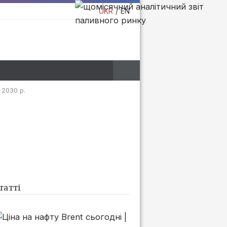
UKR
EN
 2030 р.
татті