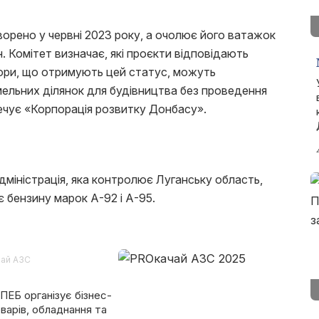
орено у червні 2023 року, а очолює його ватажок
 Комітет визначає, які проєкти відповідають
ори, що отримують цей статус, можуть
ельних ділянок для будівництва без проведення
печує «Корпорація розвитку Донбасу».
адміністрація, яка контролює Луганську область,
є бензину марок А-92 і А-95.
чай АЗС
ПЕБ організує бізнес-
варів, обладнання та