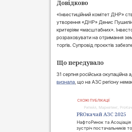
Довідково
«Інвестиційний комітет ДНР» ств
утворення «ДНР» Денис Пушилін.
критеріям «масштабних». Інвест
розраховувати на отримання зем
торгів. Супровід проєктів забез
Що передувало
31 серпня російська окупаційна 
визнала
, що на АЗС регіону нема
СХОЖІ ПУБЛІКАЦІЇ
Ритейл
Маркетинг
ProКа
PROкачай АЗС 2025
НафтоРинок та Асоціація 
зустріч постачальників то