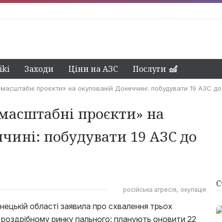
ki
Заходи
Ціни на АЗС
Послуги
«масштабні проєкти» на окупованій Донеччині: побудувати 19 АЗС до
масштабні проєкти» на
чині: побудувати 19 АЗС до
С
російська агресія
окупація
нецькій області заявила про схвалення трьох
 роздрібному ринку пального: планують оновити 22