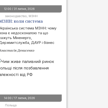
12:00 / 31 липня, 2026
законодавство
МЗНН
МЗНН: коли система
запрацює та як це вплине
Українська система МЗНН: чому
вона є недосконалою та що
на ринок
кажуть Міненерго,
Держмитслужба, ДАУР і бізнес
Анастасія Денисенко
14:00 / 17 липня, 2026
Польща