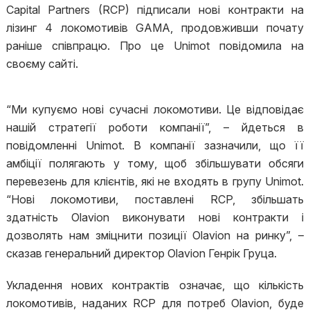
Capital Partners (RCP) підписали нові контракти на
лізинг 4 локомотивів GAMA, продовживши почату
раніше співпрацю. Про це Unimot повідомила на
своєму сайті.
“Ми купуємо нові сучасні локомотиви. Це відповідає
нашій стратегії роботи компанії”, – йдеться в
повідомленні Unimot. В компанії зазначили, що її
амбіції полягають у тому, щоб збільшувати обсяги
перевезень для клієнтів, які не входять в групу Unimot.
“Нові локомотиви, поставлені RCP, збільшать
здатність Olavion виконувати нові контракти і
дозволять нам зміцнити позиції Olavion на ринку”, –
сказав генеральний директор Olavion Генрік Груца.
Укладення нових контрактів означає, що кількість
локомотивів, наданих RCP для потреб Olavion, буде