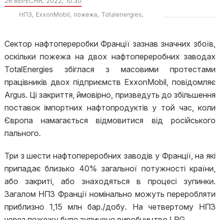
26 ВЕРЕСНЯ, 2022, 10:30
НПЗ
ExxonMobil
пожежа
Totalenergies
Франція
страйк
Сектор нафтопереробки Франції зазнав значних збоїв,
оскільки пожежа на двох нафтопереробних заводах
TotalEnergies збіглася з масовими протестами
працівників двох підприємств ExxonMobil, повідомляє
Argus. Ці закриття, ймовірно, призведуть до збільшення
поставок імпортних нафтопродуктів у той час, коли
Європа намагається відмовитися від російського
пального.
Три з шести нафтопереробних заводів у Франції, на які
припадає близько 40% загальної потужності країни,
або закриті, або знаходяться в процесі зупинки.
Загалом НПЗ Франції номінально можуть переробляти
приблизно 1,15 млн бар./добу. На четвертому НПЗ
через пожежу було зупинено виробництво LPG.