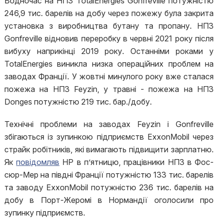
Водночас на НПЗ TotalEnergies Gonfreville потужністю
246,9 тис. барелів на добу через пожежу була закрита
установка з виробництва бутану та пропану. НПЗ
Gonfreville відновив переробку в червні 2021 року після
вибуху наприкінці 2019 року. Останніми роками у
TotalEnergies виникла низка операційних проблем на
заводах Франції. У жовтні минулого року вже сталася
пожежа на НПЗ Feyzin, у травні - пожежа на НПЗ
Donges потужністю 219 тис. бар./добу.
Технічні проблеми на заводах Feyzin і Gonfreville
збігаються із зупинкою підприємств ExxonMobil через
страйк робітників, які вимагають підвищити зарплатню.
Як
повідомляв
НР в п’ятницю, працівники НПЗ в Фос-
сюр-Мер на півдні Франції потужністю 133 тис. барелів
та заводу ExxonMobil потужністю 236 тис. барелів на
добу в Порт-Жеромі в Нормандії оголосили про
зупинку підприємств.