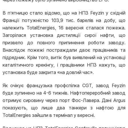
В п’ятницю стало відомо, що на НПЗ Feyzin у східній
Франції потужністю 103,9 тис. барелів на добу, що
належить TotalEnergies, 16 вересня сталася пожежа.
Загорілася установка дистиляції сирої нафти, що
призвело до повного припинення роботи заводу.
Внаслідок пожежі постраждали двоє працівників та
підрядник. Крім того, витік був виявлений на установці
каталітичного крекінгу, і працівники НПЗ кажуть, що
установка буде закрита «на довгий час».
Як очікує французька профспілка CGT, завод Feyzin
буде зупинено на 4-6 тижнів. Нафтопереробний завод
отримує сировину через порт Фос-Лавера. Дані Argus
показують, що лише два танкери з нафтою для
TotalEnergies зайшли в термінал у вересні.