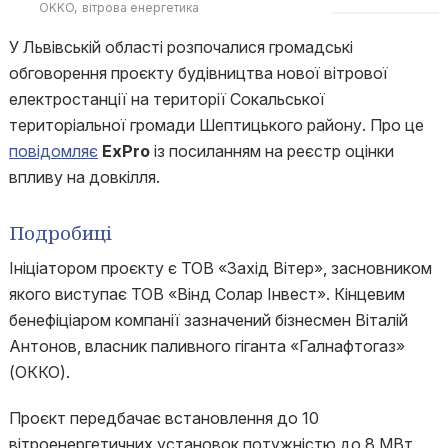
OKKO
вітрова енергетика
У Львівській області розпочалися громадські
обговорення проєкту будівництва нової вітрової
електростанції на території Сокальської
територіальної громади Шептицького району. Про це
повідомляє
ExPro
із посиланням на реєстр оцінки
впливу на довкілля.
Подробиці
Ініціатором проєкту є ТОВ «Захід Вітер», засновником
якого виступає ТОВ «Вінд Солар Інвест». Кінцевим
бенефіціаром компанії зазначений бізнесмен Віталій
Антонов, власник паливного гіганта «Галнафтогаз»
(ОККО).
Проєкт передбачає встановлення до 10
вітроенергетичних установок потужністю до 8 МВт