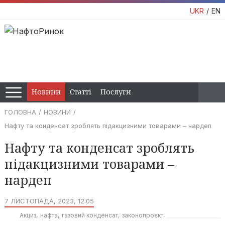
UKR
EN
Новини
Статті
Послуги
ГОЛОВНА
НОВИНИ
Нафту та конденсат зроблять підакцизними товарами – нардеп
Нафту та конденсат зроблять
підакцизними товарами –
нардеп
7 ЛИСТОПАДА, 2023, 12:05
Акциз
нафта
газовий конденсат
законопроєкт