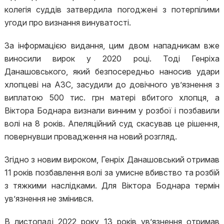
колегія суддів затвердила погоджені з потерпілими
угоди про визнання винуватості.
За інформацією видання, цим двом нападникам вже
виносили вирок у 2020 році. Тоді Генріха
Данашовського, який безпосередньо наносив удари
хлопцеві на АЗС, засудили до довічного ув’язнення з
виплатою 500 тис. грн матері вбитого хлопця, а
Віктора Боднара визнали винним у розбої і позбавили
волі на 8 років. Апеляційний суд скасував це рішення,
повернувши провадження на новий розгляд.
Згідно з новим вироком, Генріх Данашовський отримав
11 років позбавлення волі за умисне вбивство та розбій
з тяжкими наслідками. Для Віктора Боднара термін
ув’язнення не змінився.
В листопаді 2022 року 13 років ув’язнення отримав