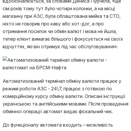
вдосконалюється, за словами Дениса Пурчела, «ще
сім років тому тут було чотири колонки, а на місці
магазину при АЗС, була облаштована мийка та СТО,
ніхто не говорив про каву або хот-дог, а про
отримання посилок чи обмін валют і мова не йшла,
тепер клієнт вимагає більшого і фокусується на своїх
відчуттях, які він отримує під час обслуговування».
Автоматизований термінал обміну валюти працює у
режимі роботи АЗС - 24\7, працює з готівкою по
комерційному курсу обміну валюти. Описані інструкції
українською та англійськими мовами. Після проведення
обмінної операції автомат видає фіскальний чек.
До функціоналу автомата входить – можливість