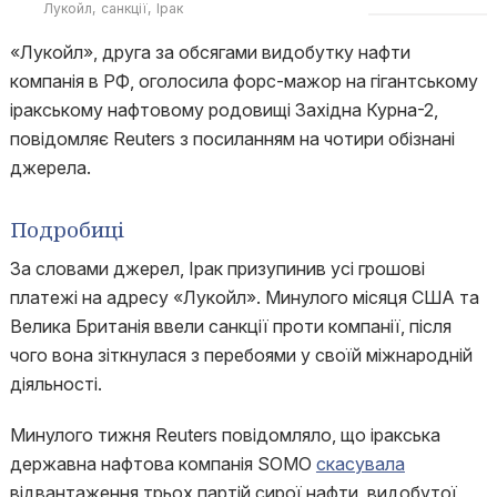
Лукойл
санкції
Ірак
«Лукойл», друга за обсягами видобутку нафти
компанія в РФ, оголосила форс-мажор на гігантському
іракському нафтовому родовищі Західна Курна-2,
повідомляє Reuters з посиланням на чотири обізнані
джерела.
Подробиці
За словами джерел, Ірак призупинив усі грошові
платежі на адресу «Лукойл». Минулого місяця США та
Велика Британія ввели санкції проти компанії, після
чого вона зіткнулася з перебоями у своїй міжнародній
діяльності.
Минулого тижня Reuters повідомляло, що іракська
державна нафтова компанія SOMO
скасувала
відвантаження трьох партій сирої нафти, видобутої