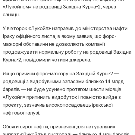
«Лукойлом» на родовищі Західна Курна-2, через
санкції.
У вівторок «Лукойл» направив до міністерства нафти
Іраку офіційного листа, в якому заявив, що форс-
мажорні обставини не дозволяють компанії
продовжувати нормальну роботу на родовищі Західна
Курна-2, повідомили чотири джерела.
Якщо причини форс-мажору на Західній Курні-2 —
родовищі з видобувними запасами близько 14 млрд
барелів — не буде усунено протягом шести місяців,
«Лукойл» припинить видобуток і повністю вийде з
проєкту, зазначив високопосадовець іракської
нафтової галузі.
Обсяги сирої нафти, призначені для натуральних
виплат «Лукойл» в листопаді — близько 4 млн барелів