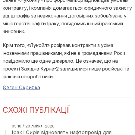
Заява «Лукойлу» про форс-мажор відповідає умовам
контракту, і компанія домагається юридичного захисту
від штрафів за невиконання договірних зобов’язань у
міністерстві нафти Іраку, повідомив інший іракський
чиновник.
Крім того, «Лукойл» розірвав контракти з усіма
іноземними працівниками, які не є громадянами Росії,
повідомило ще одне джерело. Це означає, що на
проєкті Західна Курна-2 залишилися лише російські та
іракські співробітники.
Євген Скрибка
СХОЖІ ПУБЛІКАЦІЇ
05:10 / 20 липня, 2026
Ірак і Сирія відновлять нафтопровід для