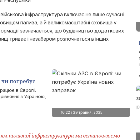
ї Республіки
військова інфраструктура включає не лише сучасні
сховищем палива, а й великомасштабні сховища у
нформації зазначається, що будівництво додаткових
вищ триває і незабаром розпочнеться в інших
: чи потребує
вок
працює в Європі.
рівняння з Україною,
16:22 / 29 травня, 2025
ням паливної інфраструктури ми встановлюємо