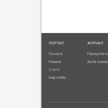
ПОРТАЛ
ЖУРНАЛ
Послуги
Передплат
Новини
Архів номер
Статті
НафтоWiki