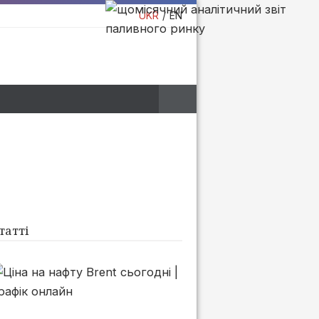
UKR
EN
татті