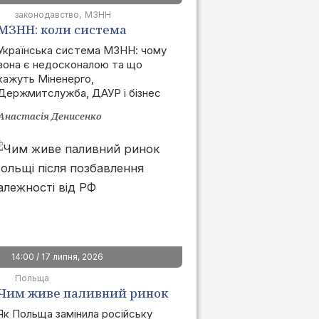
законодавство
МЗНН
МЗНН: коли система
запрацює та як це вплине
Українська система МЗНН: чому
вона є недосконалою та що
на ринок
кажуть Міненерго,
Держмитслужба, ДАУР і бізнес
Анастасія Денисенко
14:00 / 17 липня, 2026
Польща
Чим живе паливний ринок
Польщі після позбавлення
Як Польща замінила російську