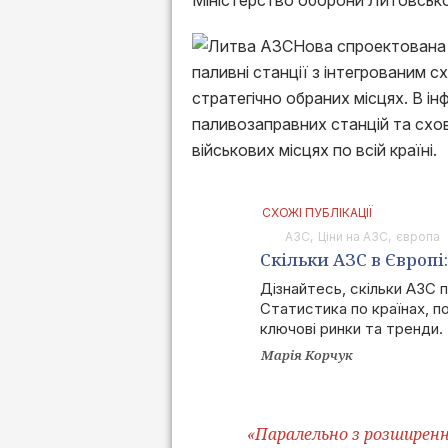
Міністерство оборони Литовсько
Нова спроектована 
паливні станції з інтегрованим 
стратегічно обраних місцях. В і
паливозаправних станцій та схо
військових місцях по всій країні.
СХОЖІ ПУБЛІКАЦІЇ
АЗС
Ціни на АЗС
європа
Скільки АЗС в Європі
Україна нових запра
Дізнайтесь, скільки АЗС 
Статистика по країнах, по
ключові ринки та тренди.
Марія Корчук
«Паралельно з розширен