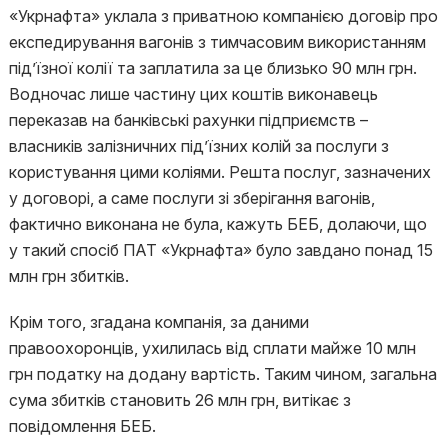
«Укрнафта» уклала з приватною компанією договір про
експедирування вагонів з тимчасовим використанням
під’їзної колії та заплатила за це близько 90 млн грн.
Водночас лише частину цих коштів виконавець
переказав на банківські рахунки підприємств –
власників залізничних під’їзних колій за послуги з
користування цими коліями. Решта послуг, зазначених
у договорі, а саме послуги зі зберігання вагонів,
фактично виконана не була, кажуть БЕБ, долаючи, що
у такий спосіб ПАТ «Укрнафта» було завдано понад 15
млн грн збитків.
Крім того, згадана компанія, за даними
правоохоронців, ухилилась від сплати майже 10 млн
грн податку на додану вартість. Таким чином, загальна
сума збитків становить 26 млн грн, витікає з
повідомлення БЕБ.