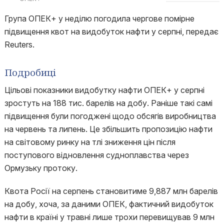
Група ОПЕК+ у неділю погодила чергове помірне
підвищення квот на видобуток нафти у серпні, передає
Reuters.
Подробиці
Цільові показники видобутку нафти ОПЕК+ у серпні
зростуть на 188 тис. барелів на добу. Раніше такі самі
підвищення були погоджені щодо обсягів виробництва
на червень та липень. Це збільшить пропозицію нафти
на світовому ринку на тлі зниження цін після
поступового відновлення судноплавства через
Ормузьку протоку.
Квота Росії на серпень становитиме 9,887 млн барелів
на добу, хоча, за даними ОПЕК, фактичний видобуток
нафти в країні у травні лише трохи перевищував 9 млн