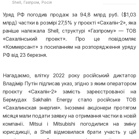
Shell
Газпром
Росія
Уряд РФ погодив продаж за 94,8 млрд руб. ($1,03
млрд) частки в розмірі 27,5% у проєкті «Сахалін-2», яка
раніше належала Shell, структурі «Газпрому» — ТОВ
«Сахалінський проект». Про це повідомляє
«Коммерсант» з посиланням на розпорядження уряду
РФ від 23 березня.
Нагадаємо, влітку 2022 року російський диктатор
Владімір Путін підписав указ, згідно з яким оператором
проєкту «Сахалін-2» замість зареєстрованої на
Бермудах Sakhalin Energy стало російське ТОВ
«Сахалинская энергия». Іноземні акціонери протягом
місяця мали подати заявку на отримання частки в новій
компанії. Mitsui і Mitsubishi погодилися на зміну
юрисдикції, а Shell відмовилася брати участь у цій