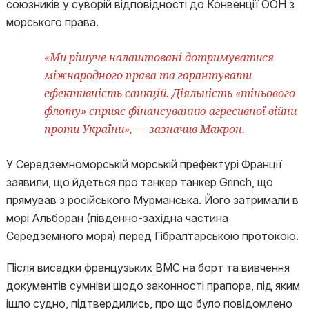
союзників у суворій відповідності до Конвенції ООН з
морського права.
«Ми рішуче налаштовані дотримуватися
міжнародного права та гарантувати
ефективність санкцій. Діяльність «тіньового
флоту» сприяє фінансуванню агресивної війни
проти України», — зазначив Макрон.
У Середземноморській морській префектурі Франції
заявили, що йдеться про танкер танкер Grinch, що
прямував з російського Мурманська. Його затримали в
морі Альборан (південно-західна частина
Середземного моря) перед Гібралтарською протокою.
Після висадки французьких ВМС на борт та вивчення
документів сумніви щодо законності прапора, під яким
ішло судно, підтвердились, про що було повідомлено