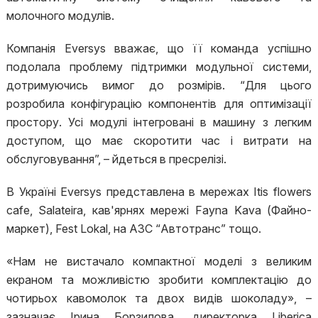
молочного модулів.
Компанія Eversys вважає, що її команда успішно
подолала проблему підтримки модульної системи,
дотримуючись вимог до розмірів. “Для цього
розробила конфігурацію компонентів для оптимізації
простору. Усі модулі інтегровані в машину з легким
доступом, що має скоротити час і витрати на
обслуговування”, – йдеться в пресрелізі.
В Україні Eversys представлена в мережах Itis flowers
cafe, Salateira, кав'ярнях мережі Fayna Kava (Файно-
маркет), Fest Lokal, на АЗС “Автотранс” тощо.
«Нам не вистачало компактної моделі з великим
екраном та можливістю зробити комплектацію до
чотирьох кавомолок та двох видів шоколаду», –
зазначає Ірина Борзилова, директорка Liberica