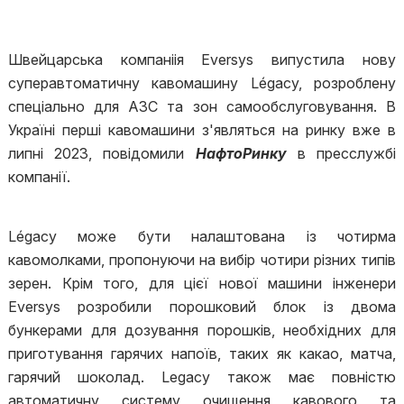
Швейцарська компаніія Eversys випустила нову
суперавтоматичну кавомашину Légacy, розроблену
спеціально для АЗС та зон самообслуговування. В
Україні перші кавомашини з'являться на ринку вже в
липні 2023, повідомили
НафтоРинку
в пресслужбі
компанії.
Légacy може бути налаштована із чотирма
кавомолками, пропонуючи на вибір чотири різних типів
зерен. Крім того, для цієї нової машини інженери
Eversys розробили порошковий блок із двома
бункерами для дозування порошків, необхідних для
приготування гарячих напоїв, таких як какао, матча,
гарячий шоколад. Legacy також має повністю
автоматичну систему очищення кавового та