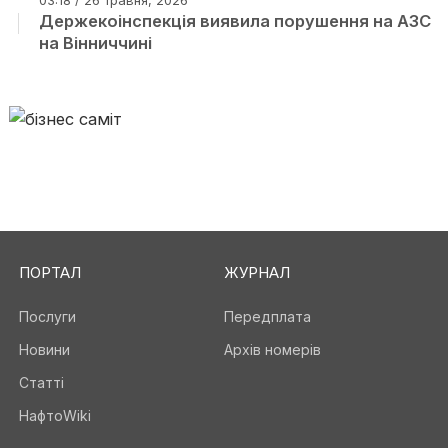
03:18 / 26 травня, 2026
Держекоінспекція виявила порушення на АЗС
на Вінниччині
ПОРТАЛ
ЖУРНАЛ
Послуги
Передплата
Новини
Архів номерів
Статті
НафтоWiki