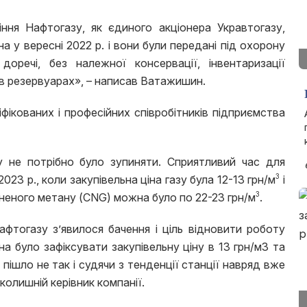
ння Нафтогазу, як єдиного акціонера Укравтогазу,
а у вересні 2022 р. і вони були передані під охорону
 доречі, без належної консервації, інвентаризації
у в резервуарах», – написав Ватажишин.
фікованих і професійних співробітників підприємства
не потрібно було зупиняти. Сприятливий час для
3
023 р., коли закупівельна ціна газу була 12-13 грн/м
і
3
сненого метану (CNG) можна було по 22-23 грн/м
.
афтогазу з’явилося бачення і ціль відновити роботу
а було зафіксувати закупівельну ціну в 13 грн/м3 та
 пішло не так і судячи з тенденції станції навряд вже
колишній керівник компанії.