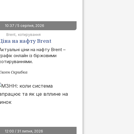
10:37 / 5 серпня, 2026
Brent
котирування
Ціна на нафту Brent
сьогодні | графік онлайн
Актуальні ціни на нафту Brent –
графік онлайн із біржовими
котируваннями.
Євген Скрибка
12:00 / 31 липня, 2026