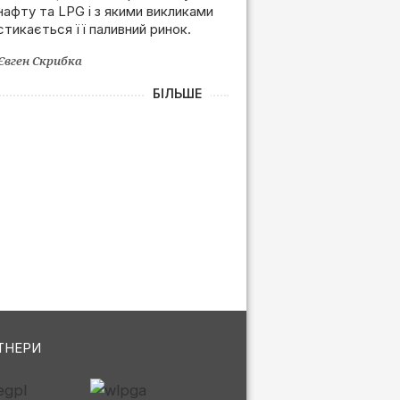
нафту та LPG і з якими викликами
залежності від РФ
стикається її паливний ринок.
Євген Скрибка
БІЛЬШЕ
ТНЕРИ