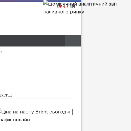
UKR
EN
у»
татті