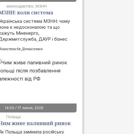
законодавство
МЗНН
МЗНН: коли система
запрацює та як це вплине
Українська система МЗНН: чому
вона є недосконалою та що
на ринок
кажуть Міненерго,
Держмитслужба, ДАУР і бізнес
Анастасія Денисенко
14:00 / 17 липня, 2026
Польща
Чим живе паливний ринок
Польщі після позбавлення
Як Польща замінила російську