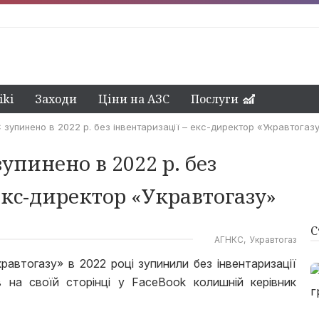
ki
Заходи
Ціни на АЗС
Послуги
зупинено в 2022 р. без інвентаризації – екс-директор «Укравтогаз
упинено в 2022 р. без
екс-директор «Укравтогазу»
С
АГНКС
Укравтогаз
втогазу» в 2022 році зупинили без інвентаризації
 на своїй сторінці у FaceBook колишній керівник
.