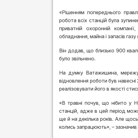
«Рішенням попереднього правлі
робота всіх станцій була зупинен
приватній охоронній компанії,
обладнання, майна і запасів газ
Він додав, що близько 900 квалі
було звільнено.
На думку Ватажишина, мережу 
відновлення роботи був навесні 2
реалізовувати його в якості сти
«В травні почув, що нібито у Н
станцій, адже в цей період можн
ще й на декілька років. Але щось
колись запрацюють», – зазначив 