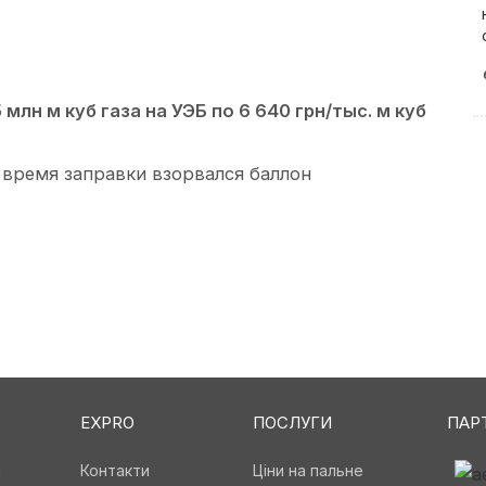
 млн м куб газа на УЭБ по 6 640 грн/тыс. м куб
время заправки взорвался баллон
EXPRO
ПОСЛУГИ
ПАР
а
Контакти
Ціни на пальне