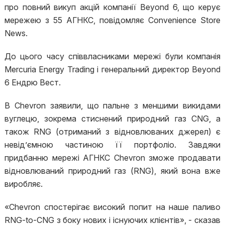
про повний викуп акцій компанії Beyond 6, що керує
мережею з 55 АГНКС, повідомляє Convenience Store
News.
До цього часу співвласниками мережі були компанія
Mercuria Energy Trading і генеральний директор Beyond
6 Ендрю Вест.
В Chevron заявили, що пальне з меншими викидами
вуглецю, зокрема стиснений природний газ CNG, а
також RNG (отриманий з відновлюваних джерел) є
невід’ємною частиною її портфоліо. Завдяки
придбанню мережі АГНКС Chevron зможе продавати
відновлюваний природний газ (RNG), який вона вже
виробляє.
«Chevron спостерігає високий попит на наше паливо
RNG-to-CNG з боку нових і існуючих клієнтів», - сказав