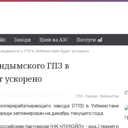
ki
Заходи
Ціни на АЗС
Послуги
андымского ГПЗ в Узбекистане будет ускорено
андымского ГПЗ в
т ускорено
С
ГПЗ
Лукойл
Узбекистан
зоперерабатывающего завода (ГПЗ) в Узбекистане
ереди запланирован на декабрь текущего года.
российским партнером (НК «ЛУКОЙЛ» - ред.) принято