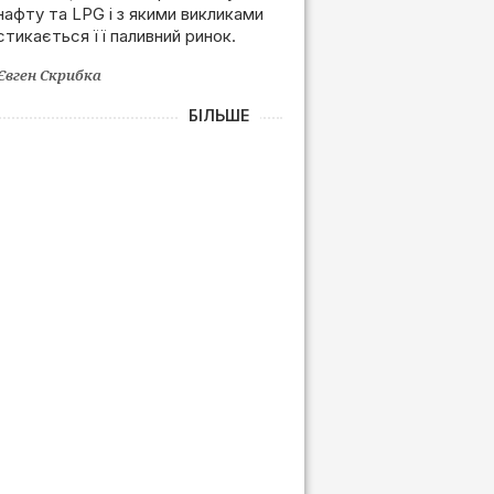
нафту та LPG і з якими викликами
залежності від РФ
стикається її паливний ринок.
Євген Скрибка
БІЛЬШЕ