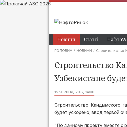
Новини
Статті
НафтоWi
ГОЛОВНА
НОВИНИ
Cтроительство К
Cтроительство К
Узбекистане буде
15 ЧЕРВНЯ, 2017, 14:00
Cтроительство Кандымского га
будет ускорено, ввод первой оч
"По данному проекту вместе с 