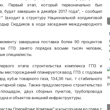
ию. Первый этап, который первоначально был
а, будет завершен в декабре 2017 года", - сообщил
" (входит в структуру Национальной холдинговой
ходыр Сиддиков в ходе заседания международного
.
 моменту завершена поставка более 90 процентов
тве ГПЗ занято порядка восьми тысяч человек,
ные специалисты.
первого этапа строительства комплекса ГПЗ и
пы месторождений планируется ввод ГПЗ с годовым
д куб.м товарного газа, 134,36 тыс. т стабильного
ментарной серы. Также предусмотрено строительство
площадок, двух сборных пунктов, трубопровода
родка и объектов внешней инфраструктуры.
истан Оперейтинг Компани" и консорциум во главе с