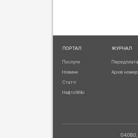
ПОРТАЛ
ЖУРНАЛ
Послуги
Передплат
Новини
Архів номер
Статті
НафтоWiki
04080, 