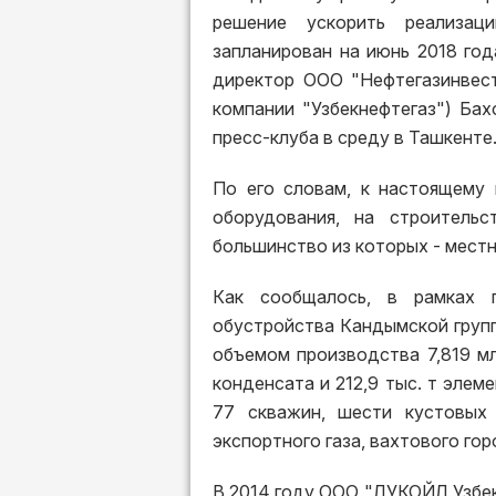
решение ускорить реализац
запланирован на июнь 2018 год
директор ООО "Нефтегазинвест
компании "Узбекнефтегаз") Ба
пресс-клуба в среду в Ташкенте
По его словам, к настоящему
оборудования, на строительс
большинство из которых - мест
Как сообщалось, в рамках 
обустройства Кандымской груп
объемом производства 7,819 млр
конденсата и 212,9 тыс. т эле
77 скважин, шести кустовых 
экспортного газа, вахтового го
В 2014 году ООО "ЛУКОЙЛ Узбек