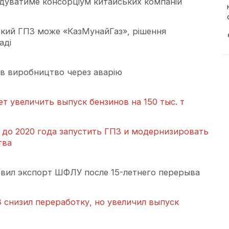
удуватиме консорціум китайських компаній
кий ГПЗ може «КазМунайГаз», рішення
аді
в виробництво через аварію
 увеличить выпуск бензинов на 150 тыс. т
 до 2020 года запустить ГПЗ и модернизировать
тва
вил экспорт ШФЛУ после 15-летнего перерыва
 снизил переработку, но увеличил выпуск