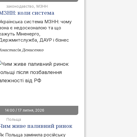
законодавство
МЗНН
МЗНН: коли система
запрацює та як це вплине
Українська система МЗНН: чому
вона є недосконалою та що
на ринок
кажуть Міненерго,
Держмитслужба, ДАУР і бізнес
Анастасія Денисенко
14:00 / 17 липня, 2026
Польща
Чим живе паливний ринок
Польщі після позбавлення
Як Польща замінила російську