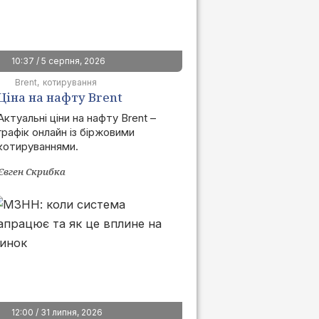
10:37 / 5 серпня, 2026
Brent
котирування
Ціна на нафту Brent
сьогодні | графік онлайн
Актуальні ціни на нафту Brent –
графік онлайн із біржовими
котируваннями.
Євген Скрибка
12:00 / 31 липня, 2026