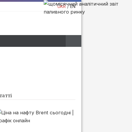
UKR
EN
татті