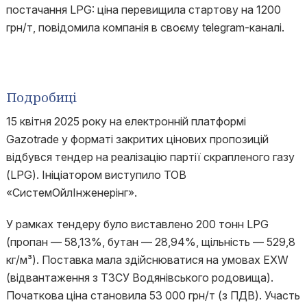
постачання LPG: ціна перевищила стартову на 1200
грн/т, повідомила компанія в своєму telegram-каналі.
Подробиці
15 квітня 2025 року на електронній платформі
Gazotrade у форматі закритих цінових пропозицій
відбувся тендер на реалізацію партії скрапленого газу
(LPG). Ініціатором виступило ТОВ
«СистемОйлІнженерінг».
У рамках тендеру було виставлено 200 тонн LPG
(пропан — 58,13%, бутан — 28,94%, щільність — 529,8
кг/м³). Поставка мала здійснюватися на умовах EXW
(відвантаження з ТЗСУ Водянівського родовища).
Початкова ціна становила 53 000 грн/т (з ПДВ). Участь