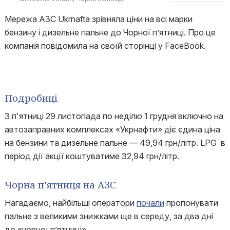
Мережа АЗС Ukrnafta зрівняла ціни на всі марки
бензину і дизельне пальне до Чорної п’ятниці. Про це
компанія повідомила на своїй сторінці у FaceBook.
Подробиці
З п'ятниці 29 листопада по неділю 1 грудня включно на
автозаправних комплексах «Укрнафти» діє єдина ціна
на бензини та дизельне пальне — 49,94 грн/літр. LPG в
період дії акції коштуватиме 32,94 грн/літр.
Чорна п’ятниця на АЗС
Нагадаємо, найбільші оператори
почали
пропонувати
пальне з великими знижками ще в середу, за два дні
до «чорної п’ятниці».