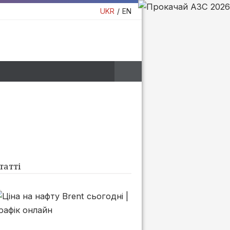
UKR
EN
татті