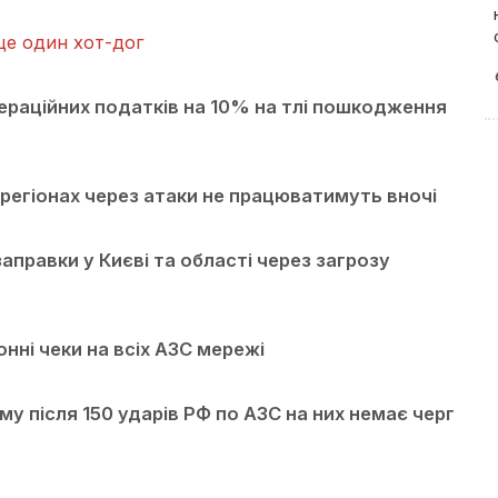
е один хот-дог
раційних податків на 10% на тлі пошкодження
егіонах через атаки не працюватимуть вночі
правки у Києві та області через загрозу
ні чеки на всіх АЗС мережі
у після 150 ударів РФ по АЗС на них немає черг