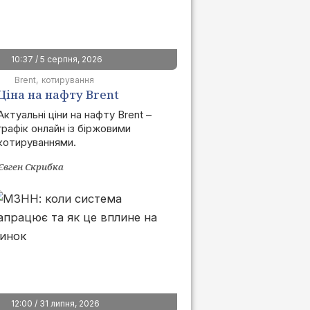
10:37 / 5 серпня, 2026
Brent
котирування
Ціна на нафту Brent
сьогодні | графік онлайн
Актуальні ціни на нафту Brent –
графік онлайн із біржовими
котируваннями.
Євген Скрибка
12:00 / 31 липня, 2026