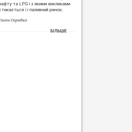
нафту та LPG і з якими викликами
залежності від РФ
стикається її паливний ринок.
Євген Скрибка
БІЛЬШЕ