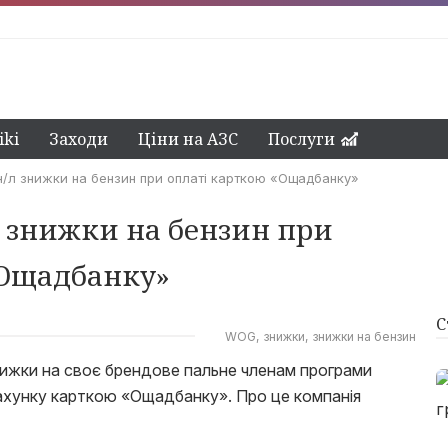
ki
Заходи
Ціни на АЗС
Послуги
/л знижки на бензин при оплаті карткою «Ощадбанку»
л знижки на бензин при
«Ощадбанку»
С
WOG
знижки
знижки на бензин
ижки на своє брендове пальне членам програми
ахунку карткою «Ощадбанку». Про це компанія