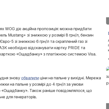
іях WOG діє акційна пропозиція: можна придбати
ль Mustang+ зі знижкою у розмірі 8 грн/л, бензин
вро-5 зі знижкою 6 грн/л та скраплений газ зі
 АЗК необхідно відсканувати картку PRIDE та
 карткою «Ощадбанку» з платіжною системою Visa.
рудня знову
обвалили
ціни на пальне у вихідні. Мережа
жки на пальне у розмірі до 4 грн/л за умови
ю «Ощадбанку». Також раніше повідомлялося, що
не для генераторів.