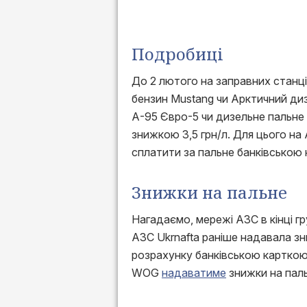
Подробиці
До 2 лютого на заправних станц
бензин Mustang чи Арктичний дизе
А-95 Євро-5 чи дизельне пальне Є
знижкою 3,5 грн/л. Для цього на
сплатити за пальне банківською
Знижки на пальне
Нагадаємо, мережі АЗС в кінці г
АЗС Ukrnafta раніше надавала зни
розрахунку банківською картко
WOG
надаватиме
знижки на паль