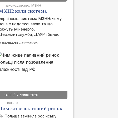
законодавство
МЗНН
МЗНН: коли система
запрацює та як це вплине
Українська система МЗНН: чому
вона є недосконалою та що
на ринок
кажуть Міненерго,
Держмитслужба, ДАУР і бізнес
Анастасія Денисенко
14:00 / 17 липня, 2026
Польща
Чим живе паливний ринок
Польщі після позбавлення
Як Польща замінила російську