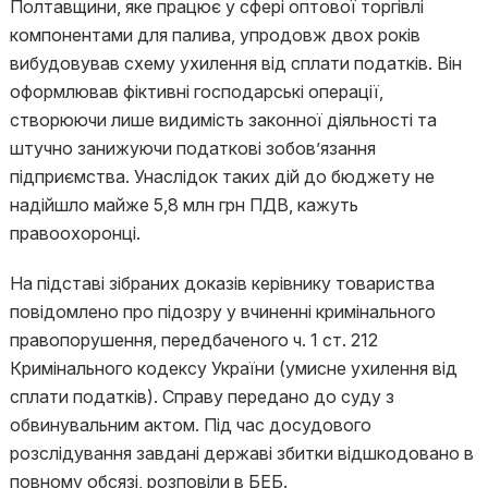
Полтавщини, яке працює у сфері оптової торгівлі
компонентами для палива, упродовж двох років
вибудовував схему ухилення від сплати податків. Він
оформлював фіктивні господарські операції,
створюючи лише видимість законної діяльності та
штучно занижуючи податкові зобов’язання
підприємства. Унаслідок таких дій до бюджету не
надійшло майже 5,8 млн грн ПДВ, кажуть
правоохоронці.
На підставі зібраних доказів керівнику товариства
повідомлено про підозру у вчиненні кримінального
правопорушення, передбаченого ч. 1 ст. 212
Кримінального кодексу України (умисне ухилення від
сплати податків). Справу передано до суду з
обвинувальним актом. Під час досудового
розслідування завдані державі збитки відшкодовано в
повному обсязі, розповіли в БЕБ.