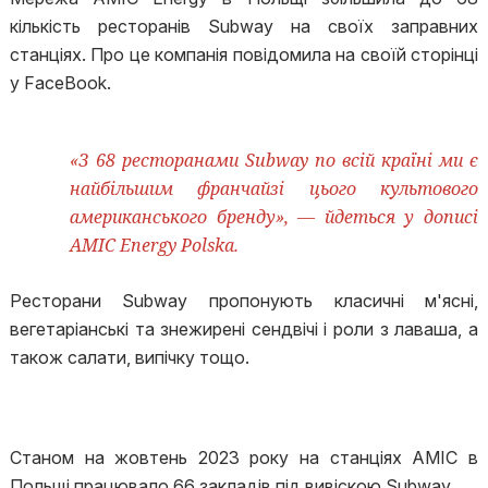
кількість ресторанів Subway на своїх заправних
станціях. Про це компанія повідомила на своїй сторінці
у FaceBook.
«З 68 ресторанами Subway по всій країні ми є
найбільшим франчайзі цього культового
американського бренду», — йдеться у дописі
AMIC Energy Polska.
Ресторани Subway пропонують класичні м'ясні,
вегетаріанські та знежирені сендвічі і роли з лаваша, а
також салати, випічку тощо.
Станом на жовтень 2023 року на станціях AMIC в
Польщі працювало 66 закладів під вивіскою Subway.