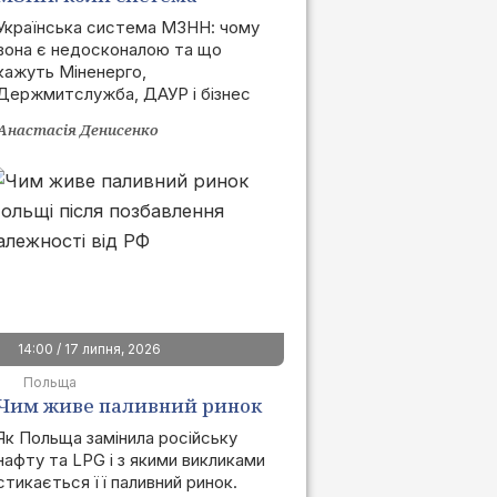
запрацює та як це вплине
Українська система МЗНН: чому
вона є недосконалою та що
на ринок
кажуть Міненерго,
Держмитслужба, ДАУР і бізнес
Анастасія Денисенко
14:00 / 17 липня, 2026
Польща
Чим живе паливний ринок
Польщі після позбавлення
Як Польща замінила російську
нафту та LPG і з якими викликами
залежності від РФ
стикається її паливний ринок.