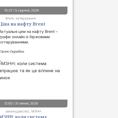
10:37 / 5 серпня, 2026
Brent
котирування
Ціна на нафту Brent
сьогодні | графік онлайн
Актуальні ціни на нафту Brent –
графік онлайн із біржовими
котируваннями.
Євген Скрибка
12:00 / 31 липня, 2026
законодавство
МЗНН
МЗНН: коли система