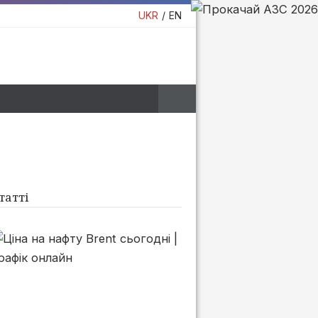
UKR
EN
татті