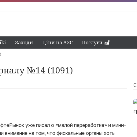
ki
Заходи
Ціни на АЗС
Послуги
)
рналу №14 (1091)
С
ефтеРынок уже писал о «малой переработке» и мини-
и внимание на том, что фискальные органы хоть