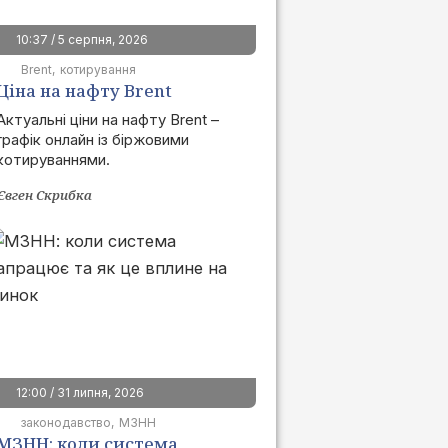
10:37 / 5 серпня, 2026
Brent
котирування
Ціна на нафту Brent
сьогодні | графік онлайн
Актуальні ціни на нафту Brent –
графік онлайн із біржовими
котируваннями.
Євген Скрибка
12:00 / 31 липня, 2026
законодавство
МЗНН
МЗНН: коли система