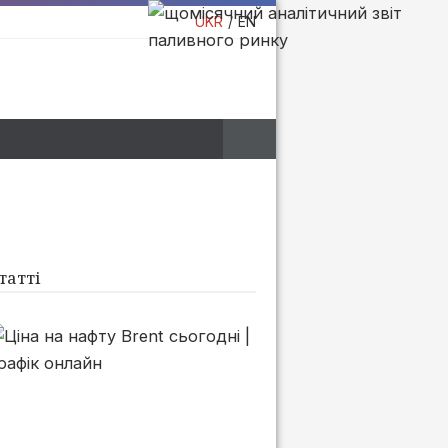
UKR
EN
татті