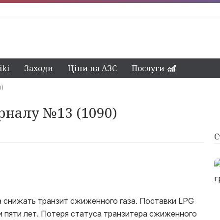
ki
Заходи
Ціни на АЗС
Послуги
0)
рналу №13 (1090)
С
а снижать транзит сжиженного газа. Поставки LPG
 пяти лет. Потеря статуса транзитера сжиженного