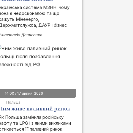
запрацює та як це вплине
Українська система МЗНН: чому
вона є недосконалою та що
на ринок
кажуть Міненерго,
Держмитслужба, ДАУР і бізнес
Анастасія Денисенко
14:00 / 17 липня, 2026
Польща
Чим живе паливний ринок
Польщі після позбавлення
Як Польща замінила російську
нафту та LPG і з якими викликами
залежності від РФ
стикається її паливний ринок.