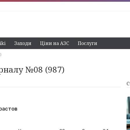
ki
Заходи
Ціни на АЗС
Послуги
)
рналу №08 (987)
С
растов