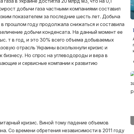
 газа в Украине достигла 20 млрд м3, что на 0,1
Прирост добычи газа частными компаниями составил
изким показателем за последние шесть лет. Добыча
 в прошлом году продолжала снижаться и составила
увеличение добычи конденсата. На данный момент ее
с. т в год, и это 30% всего объема добываемых
зовую отрасль Украины всколыхнули кризис и
 бизнесу. Но спрос на углеводороды и вера в
ающие и сервисные компании к развитию
итарный кризис. Виной тому падение объемов
на. Со времени обретения независимости в 2011 году