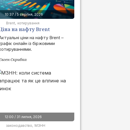
10:37 / 5 серпня, 2026
Brent
котирування
Ціна на нафту Brent
сьогодні | графік онлайн
Актуальні ціни на нафту Brent –
графік онлайн із біржовими
котируваннями.
Євген Скрибка
12:00 / 31 липня, 2026
законодавство
МЗНН