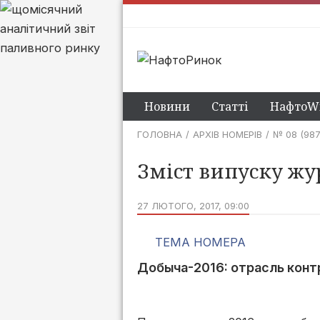
Новини
Статті
НафтоWi
ГОЛОВНА
АРХІВ НОМЕРІВ
№ 08 (987
Зміст випуску жу
27 ЛЮТОГО, 2017, 09:00
ТЕМА НОМЕРА
Добыча-2016: отрасль конт