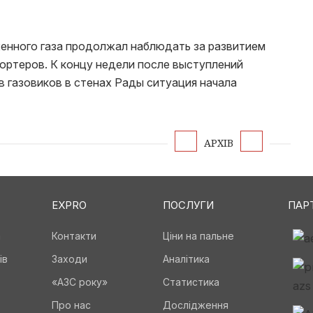
енного газа продолжал наблюдать за развитием
ортеров. К концу недели после выступлений
 газовиков в стенах Рады ситуация начала
АРХІВ
EXPRO
ПОСЛУГИ
ПАР
а
Контакти
Ціни на пальне
ів
Заходи
Аналітика
«АЗС року»
Статистика
Про нас
Дослідження