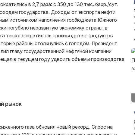
кратились в 2,7 раза: с 350 до 130 тыс. барр./сут.
о доходам государства. Доходы от экспорта нефти
нным источником наполнения госбюджета Южного
ки погубило неразвитую экономику страны, в
кта также сократилось производство продуктов
оторые районы столкнулись с голодом. Президент
лил главу государственной нефтяной компании
обещал в текущем году удвоить объемы производства
ий рынок
жиженного газа обновил новый рекорд. Спрос на
 продажи СУГ в розницу практически сравнялись с