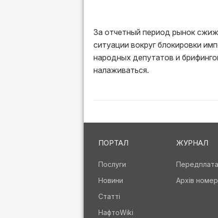
За отчетный период рынок сжиж
ситуации вокруг блокировки имп
народных депутатов и брифингов
налаживаться.
ПОРТАЛ
ЖУРНАЛ
Послуги
Передплат
Новини
Архів номер
Статті
НафтоWiki