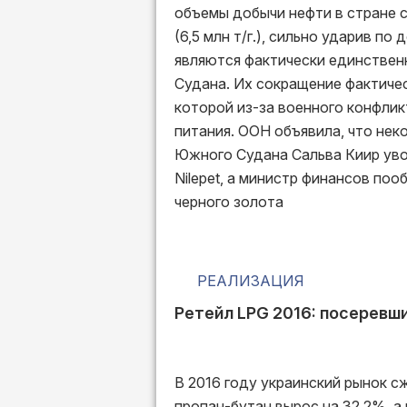
объемы добычи нефти в стране со
(6,5 млн т/г.), сильно ударив п
являются фактически единстве
Судана. Их сокращение фактичес
которой из-за военного конфли
питания. ООН объявила, что нек
Южного Судана Сальва Киир уво
Nilepet, а министр финансов по
черного золота
РЕАЛИЗАЦИЯ
Ретейл LPG 2016: посеревш
В 2016 году украинский рынок с
пропан-бутан вырос на 32,2%, а