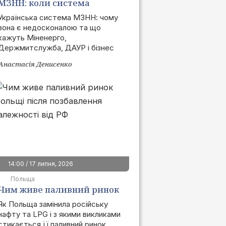
МЗНН: коли система
запрацює та як це вплине
Українська система МЗНН: чому
вона є недосконалою та що
на ринок
кажуть Міненерго,
Держмитслужба, ДАУР і бізнес
Анастасія Денисенко
14:00 / 17 липня, 2026
Польща
Чим живе паливний ринок
Польщі після позбавлення
Як Польща замінила російську
нафту та LPG і з якими викликами
залежності від РФ
стикається її паливний ринок.