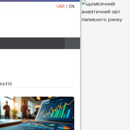
UKR
EN
татті