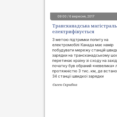
09:00 / 6 вересня, 2017
Трансканадська магістраль
електрифікується
З метою підтримки попиту на
електромобілі Канада має намір
побудувати мережу станцій швид
зарядки на трансканадському шо
перетинає країну зі сходу на захі
початку був обраний «невелика» 
протяжністю 3 тис. км, де встан
34 станції швидкої зарядки
Євген Скрибка