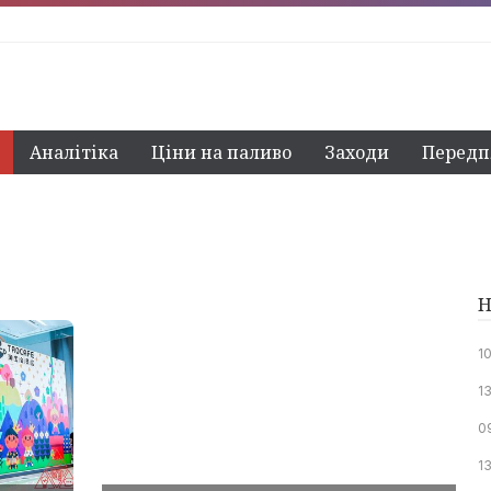
Аналітіка
Ціни на паливо
Заходи
Передп
Н
1
1
0
13