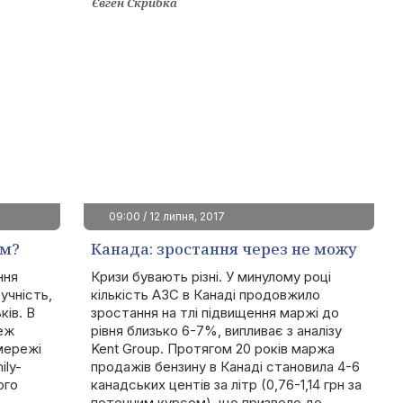
Євген Скрибка
09:00 / 12 липня, 2017
ом?
Канада: зростання через не можу
ння
Кризи бувають різні. У минулому році
учність,
кількість АЗС в Канаді продовжило
ків. В
зростання на тлі підвищення маржі до
еж
рівня близько 6-7%, випливає з аналізу
мережі
Kent Group. Протягом 20 років маржа
ily-
продажів бензину в Канаді становила 4-6
ого
канадських центів за літр (0,76-1,14 грн за
поточним курсом), що призвело до