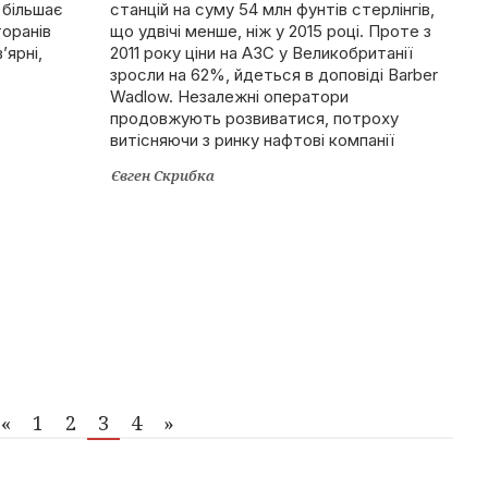
 більшає
станцій на суму 54 млн фунтів стерлінгів,
торанів
що удвічі менше, ніж у 2015 році. Проте з
’ярні,
2011 року ціни на АЗС у Великобританії
зросли на 62%, йдеться в доповіді Barber
Wadlow. Незалежні оператори
продовжують розвиватися, потроху
витісняючи з ринку нафтові компанії
Євген Скрибка
«
1
2
3
4
»