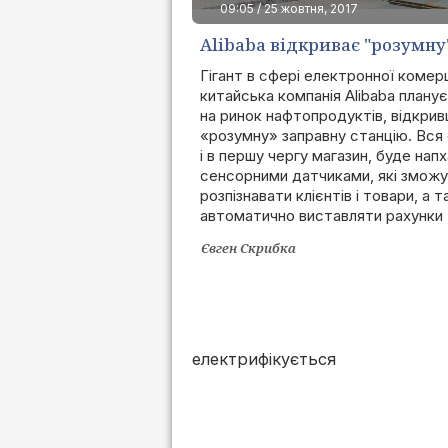
09:05 / 25 жовтня, 2017
Alibaba відкриває "розумну
Гігант в сфері електронної комерц
китайська компанія Alibaba планує
на ринок нафтопродуктів, відкри
«розумну» заправну станцію. Вся 
і в першу чергу магазин, буде нап
сенсорними датчиками, які змож
розпізнавати клієнтів і товари, а 
автоматично виставляти рахунки
Євген Скрибка