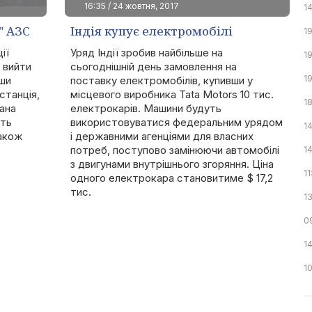
16:35 / 24 жовтня, 2017
1
" АЗС
Індія купує електромобілі
1
ії
Уряд Індії зробив найбільше на
1
 вийти
сьогоднішній день замовлення на
19
вши
поставку електромобілів, купивши у
станція,
місцевого виробника Tata Motors 10 тис.
18
хана
електрокарів. Машини будуть
уть
використовуватися федеральним урядом
1
також
і державними агенціями для власних
потреб, поступово замінюючи автомобілі
1
з двигунами внутрішнього згоряння. Ціна
11
одного електрокара становитиме $ 17,2
тис.
1
0
1
1