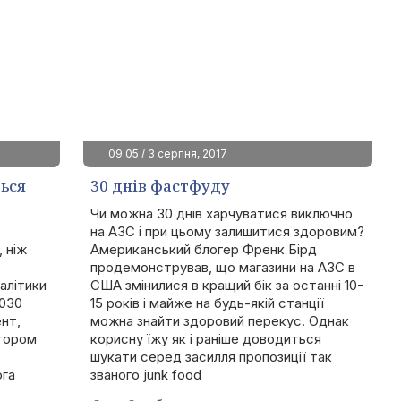
09:05 / 3 серпня, 2017
ься
30 днів фастфуду
Чи можна 30 днів харчуватися виключно
на АЗС і при цьому залишитися здоровим?
 ніж
Американський блогер Френк Бірд
продемонстрував, що магазини на АЗС в
алітики
США змінилися в кращий бік за останні 10-
2030
15 років і майже на будь-якій станції
нт,
можна знайти здоровий перекус. Однак
отором
корисну їжу як і раніше доводиться
шукати серед засилля пропозиції так
ога
званого junk food