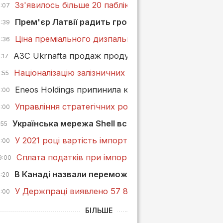
Зз'явилось більше 20 пабліків про наявність паль
4:07
Прем'єр Латвії радить громадянам ходити пішки
9:39
Ціна преміального дизпального на АЗС має бути н
9:36
АЗС Ukrnafta продаж продукції Nestle припиняє
:17
Націоналізацію залізничних цистерн «Газпромтран
:55
Eneos Holdings припинила купувати російську наф
4:00
Управління стратегічних розслідувань на Миколаї
4:00
Українська мережа Shell встановила електрозар
:55
У 2021 році вартість імпортних бензинів і ДП зрос
3:00
Сплата податків при імпорті бензинів і ДП в 2021 
9:00
В Канаді назвали переможців конкурсу на дизайн
4:20
У Держпраці виявлено 57 849 порушень на АЗС із
0:00
БІЛЬШЕ