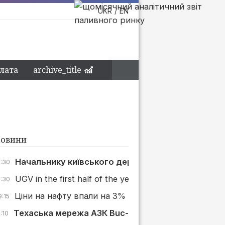
UKR
EN
лата
archive_title
овини
Начальнику київського держпідприємства оголос
0:30
UGV in the first half of the year drilled a record 157 t
3:30
Ціни на нафту впали на 3% після заяви Новака
9:15
Техаська мережа АЗК Buc-ee's відкрила першу ст
:10