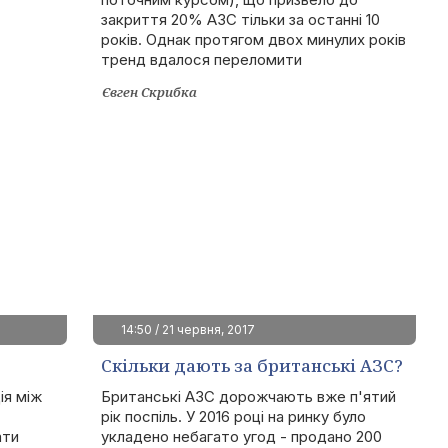
закриття 20% АЗС тільки за останні 10
років. Однак протягом двох минулих років
тренд вдалося переломити
Євген Скрибка
14:50 / 21 червня, 2017
Скільки дають за британські АЗС?
ія між
Британські АЗС дорожчають вже п'ятий
рік поспіль. У 2016 році на ринку було
ати
укладено небагато угод - продано 200