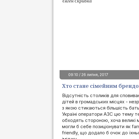
Євген Скрибка
09:10 / 26 липня, 2017
Хто стане сімейним бренд
Відсутність столиків для сповива
дітей в громадських місцях - незр
з якою стикаються більшість бать
Україні оператори АЗС цю тему т
обходять стороною, хоча великі 
могли б себе позиціонувати як fam
friendly, що додало б очок до їхнь
іміджу