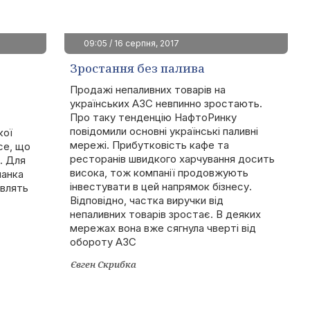
09:05 / 16 серпня, 2017
Зростання без палива
Продажі непаливних товарів на
українських АЗС невпинно зростають.
Про таку тенденцію НафтоРинку
повідомили основні українські паливні
кої
мережі. Прибутковість кафе та
се, що
ресторанів швидкого харчування досить
д. Для
висока, тож компанії продовжують
ланка
інвестувати в цей напрямок бізнесу.
овлять
Відповідно, частка виручки від
непаливних товарів зростає. В деяких
мережах вона вже сягнула чверті від
обороту АЗС
Євген Скрибка