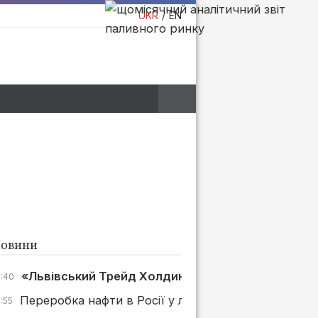
UKR
EN
овини
«Львівський Трейд Холдинг» в суді стягнув 500 т
7:40
Переробка нафти в Росії у липні зросла на 4%, але
:55