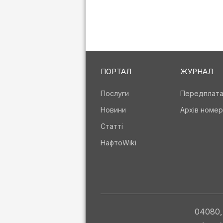
ПОРТАЛ
ЖУРНАЛ
Послуги
Передплат
Новини
Архів номер
Статті
НафтоWiki
04080, 