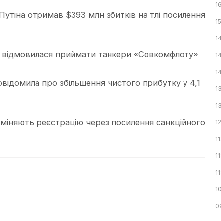
16
Путіна отримав $393 млн збитків на тлі посилення
1
1
ries відмовилася приймати танкери «Совкомфлоту»
1
1
відомила про збільшення чистого прибутку у 4,1
1
13
и міняють реєстрацію через посилення санкційного
1
11
11
11
1
0