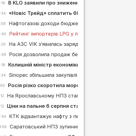
В KLO заявили про зниження маржі АЗС через обст
:16
«Новіс Трейд» сплатить 680 тис. грн штрафу за з
5:34
Нафтогазові доходи бюджету РФ зросли у липні, ал
4:56
Рейтинг імпортерів LPG у липні 2026 року: БРСМ-
4:40
На АЗС VIK з’явилась зарядна станція від GO TO-
4:20
Росія дозволила продаж бензину стандарту «Євро
3:39
Колишній міністр економіки може увійти до наг
:18
Sinopec збільшила закупівлі російської нафти ESPO
2:34
Росія різко скоротила морський експорт нафтоп
:50
На Ярославському НПЗ сталася пожежа після атак
:12
Ціни на пальне 6 серпня стабілізувалися, а БРСМ 
:12
КТК відвантажує нафту з перебоями через постійн
0:34
Саратовський НПЗ зупинив переробку нафти післ
9:59