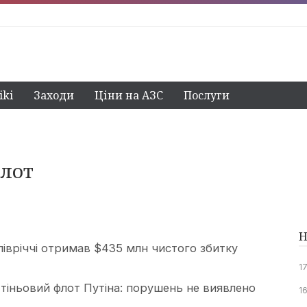
ki
Заходи
Ціни на АЗС
Послуги
лот
Н
івріччі отримав $435 млн чистого збитку
1
тіньовий флот Путіна: порушень не виявлено
16