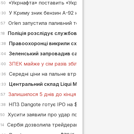
«Укрнафта» поставить «Укргазвидобуванню» дизп
6:50
У Криму зник бензин А-92 невдовзі після його поя
6:30
Orlen запустила паливний термінал у Ґданську пот
:57
Поліція розслідує службову недбалість після заг
:18
Правоохоронці викрили схему мінімізації ПДВ чер
4:38
Зеленський запровадив санкції проти «Борислав
4:04
ЗПЕК майже у сім разів збільшила сплату податків у
4:00
Середні ціни на пальне втрималися, KLO та AMIC
3:36
Центральний склад Liqui Moly в Україні згорів пі
3:33
Залишилося 5 днів до кінця реєстрації на конкурс
:57
НПЗ Dangote готує IPO на $5 млрд — найбільше в 
2:38
Хусити заявили про удар по саудівському нафтов
:50
Сербія дозволила трейдерам переробляти нафту на
:14