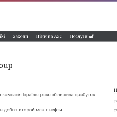
ki
Заходи
Ціни на АЗС
Послуги
roup
Н
компанія Ізраїлю різко збільшила прибуток
1
н добыт второй млн т нефти
1