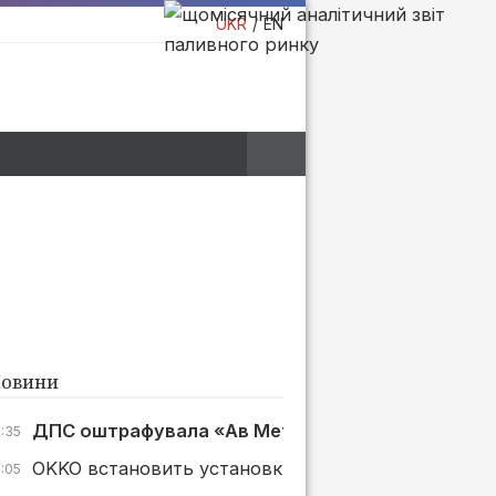
UKR
EN
овини
ДПС оштрафувала «Ав Метал Груп» на 1 млн грн з
7:35
OKKO встановить установки зберігання енергії ще
7:05