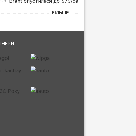
Brent опустилася до $79/бар. після заяв Трампа 
0:33
БІЛЬШЕ
ТНЕРИ