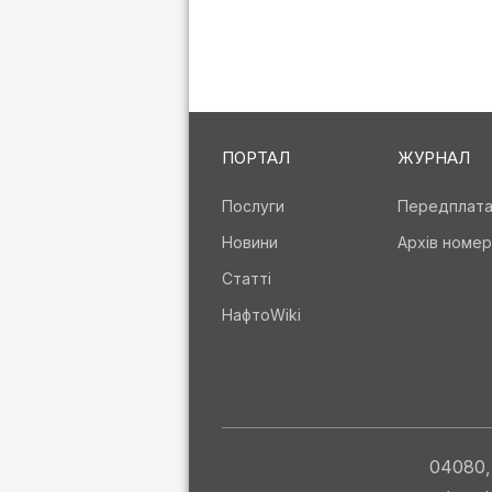
ПОРТАЛ
ЖУРНАЛ
Послуги
Передплат
Новини
Архів номер
Статті
НафтоWiki
04080, 