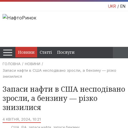
UKR
EN
Новини
Статті
Послуги
ГОЛОВНА
НОВИНИ
Запаси нафти в США несподівано зросли, а бензину — різко
знизилися
Запаси нафти в США несподівано
зросли, а бензину — різко
знизилися
4 КВІТНЯ, 2024, 10:21
США
EIA
запаси нафти
запаси бензину