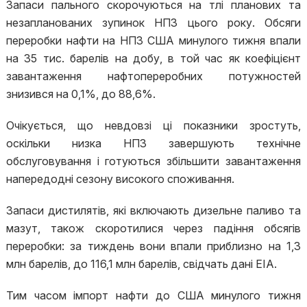
Запаси пального скорочуються на тлі планових та
незапланованих зупинок НПЗ цього року. Обсяги
переробки нафти на НПЗ США минулого тижня впали
на 35 тис. барелів на добу, в той час як коефіцієнт
завантаження нафтопереробних потужностей
знизився на 0,1%, до 88,6%.
Очікується, що невдовзі ці показники зростуть,
оскільки низка НПЗ завершують технічне
обслуговування і готуються збільшити завантаження
напередодні сезону високого споживання.
Запаси дистилятів, які включають дизельне паливо та
мазут, також скоротилися через падіння обсягів
переробки: за тиждень вони впали приблизно на 1,3
млн барелів, до 116,1 млн барелів, свідчать дані EIA.
Тим часом імпорт нафти до США минулого тижня