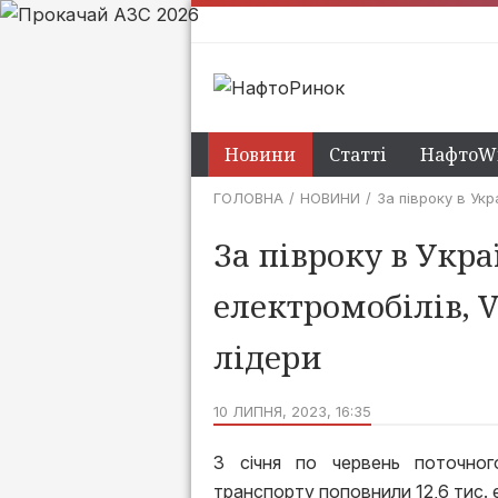
Новини
Статті
НафтоWi
ГОЛОВНА
НОВИНИ
За півроку в Укр
За півроку в Украї
електромобілів, 
лідери
10 ЛИПНЯ, 2023, 16:35
З січня по червень поточног
транспорту поповнили 12,6 тис. 