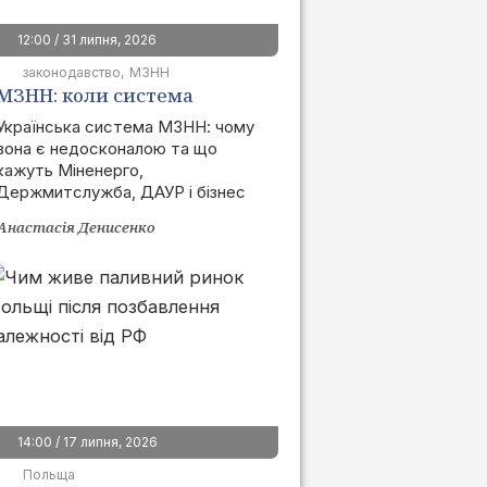
12:00 / 31 липня, 2026
законодавство
МЗНН
МЗНН: коли система
запрацює та як це вплине
Українська система МЗНН: чому
вона є недосконалою та що
на ринок
кажуть Міненерго,
Держмитслужба, ДАУР і бізнес
Анастасія Денисенко
14:00 / 17 липня, 2026
Польща