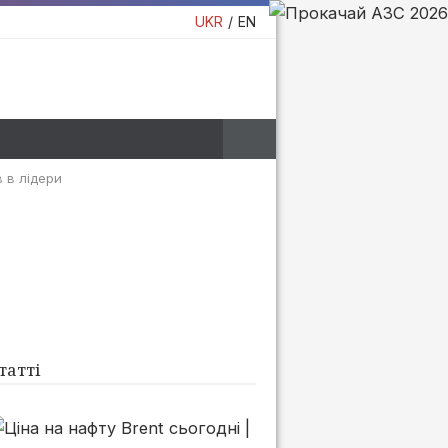
UKR
EN
в в лідери
татті