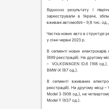
Відносно результату І півріч
зареєстрували в Україні, збіл
вживані автомобілі – 9,8 тис. од.,
Частка нових авто в структурі ре
у січні-червні 2023 р.
В сегменті нових електрокарі
(899 реєстрацій). На другому м
– VOLKSWAGEN ID.6 (168 од.), 
BMW iX (87 од.).
В сегменті вживаних електро
реєстрацій). На другому місці 
Model 3 (908 од.), на четверто
Model Y (637 од.).