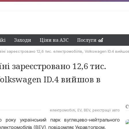
ki
Заходи
Ціни на АЗС
Послуги
аїні зареєстровано 12,6 тис. електромобілів, Volkswagen ID.4 вийшо
ні зареєстровано 12,6 тис.
Volkswagen ID.4 вийшов в
С
електромобілі
EV
BEV
реєстрації авто
о року український парк вуглецево-нейтрального
електромобілів (BEV), повідомляє Укравтопром.