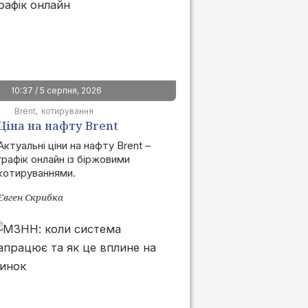
10:37 / 5 серпня, 2026
Brent
котирування
Ціна на нафту Brent
сьогодні | графік онлайн
Актуальні ціни на нафту Brent –
графік онлайн із біржовими
котируваннями.
Євген Скрибка