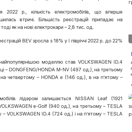
чя 2022 р., кількість електромобілів, що вперше
ьшилась втричі. Більшість реєстрацій припадає на
 тоді як на нові електрокари – 2,8 тис. од.
єстрацій BEV зросла з 18% у І півріччі 2022 р. до 22%
в найпопулярнішою моделлю став VOLKSWAGEN ID.4
ісці – DONGFENG/HONDA M-NV (497 од.), на третьому
на четвертому – HONDA е (146 од.), в на п’ятому –
мобілів лідером залишається NISSAN Leaf (1921
– VOLKSWAGEN е-Golf (940 од.), на третьому – TESLA
му – VOLKSWAGEN ID.4 (724 од.) і на п’ятому – TESLA