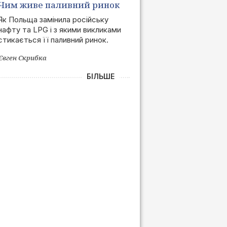
Чим живе паливний ринок
Польщі після позбавлення
Як Польща замінила російську
нафту та LPG і з якими викликами
залежності від РФ
стикається її паливний ринок.
Євген Скрибка
БІЛЬШЕ