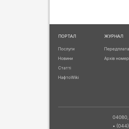
ПОРТАЛ
ЖУРНАЛ
Послуги
Передплат
Новини
Архів номер
Статті
НафтоWiki
04080, 
• (044