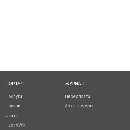
ПОРТАЛ
ЖУРНАЛ
Послуги
Передплата
Новини
Архів номерів
Статті
НафтоWiki