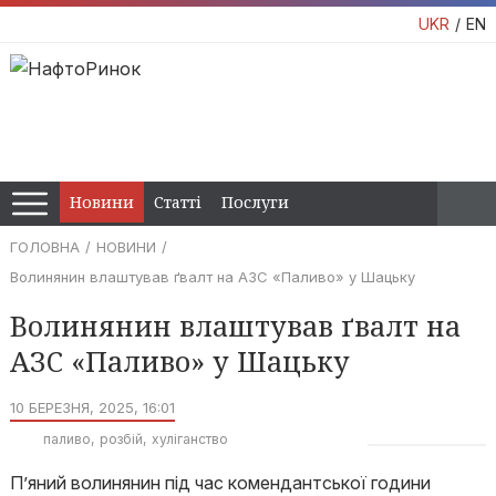
UKR
EN
Новини
Статті
Послуги
ГОЛОВНА
НОВИНИ
Волинянин влаштував ґвалт на АЗС «Паливо» у Шацьку
Волинянин влаштував ґвалт на
АЗС «Паливо» у Шацьку
10 БЕРЕЗНЯ, 2025, 16:01
паливо
розбій
хуліганство
П’яний волинянин під час комендантської години