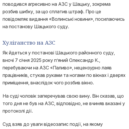
поводився агресивно на АЗС у Шацьку, зокрема
розбив шибку, за що сплатив штраф. Про це
повідомляє видання «Волинські новини», посилаючись
на постанову Шацького суду.
Хуліганство на АЗС
Як йдеться у постанові Шацького районного суду,
вночі 7 січня 2025 року п’яний Олександр К.,
перебуваючи на АЗС «Паливо», нецензурно лаяв
працівників, стукав руками та ногами по вікнах і дверях
приміщення, внаслідок чого розбив вікно.
На суді чоловік заперечував свою вину. Він сказав, що
того дня не був на АЗС, відповідно, не вчиняв вказані у
протоколі дії.
Суд взяв до уваги відеозапис події, на якому