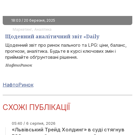
18:03 / 20 березня, 2025
Маркетинг
Аналітика
Щоденний аналітичний звіт «Daily
Fuels&LPG»
Щоденний звіт про ринок пального та LPG: ціни, баланс,
прогнози, аналітика. Будьте в курсі ключових змін і
приймайте обґрунтовані рішення.
НафтоРинок
НафтоРинок
СХОЖІ ПУБЛІКАЦІЇ
05:40 / 6 серпня, 2026
«Львівський Трейд Холдинг» в суді стягнув