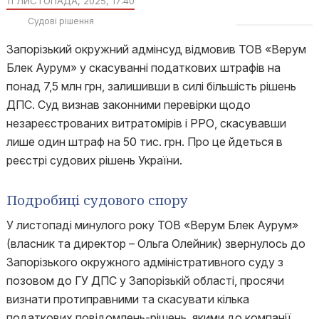
11 ЛИСТОПАДА, 2025, 17:40
Судові рішення
Запорізький окружний адмінсуд відмовив ТОВ «Верум
Блек Аурум» у скасуванні податкових штрафів на
понад 7,5 млн грн, залишивши в силі більшість рішень
ДПС. Суд визнав законними перевірки щодо
незареєстрованих витратомірів і РРО, скасувавши
лише один штраф на 50 тис. грн. Про це йдеться в
реєстрі судових рішень України.
Подробиці судового спору
У листопаді минулого року ТОВ «Верум Блек Аурум»
(власник та директор – Ольга Олейник) звернулось до
Запорізького окружного адміністративного суду з
позовом до ГУ ДПС у Запорізькій області, просячи
визнати протиправними та скасувати кілька
податкових повідомлень-рішень, якими до компанії