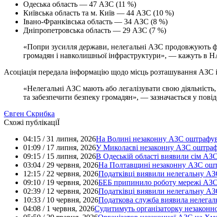
Одеська область — 47 АЗС (11 %)
Київська область та м. Київ — 44 АЗС (10 %)
Івано-Франківська область — 34 АЗС (8 %)
Дніпропетровська область — 29 АЗС (7 %)
«Попри зусилля держави, нелегальні АЗС продовжують фу
громадян і навколишньої інфраструктури», — кажуть в Н
Асоціація передала інформацію щодо місць розташування АЗС і
«Нелегальні АЗС мають або легалізувати свою діяльніст
та забезпечити безпеку громадян», — зазначається у пові
Євген Скрибка
Схожі публікаціЇ
04:15 / 31 липня, 2026
На Волині незаконну АЗС оштрафува
01:09 / 17 липня, 2026
У Миколаєві незаконну АЗС оштраф
09:15 / 15 липня, 2026
В Одеській області виявили сім АЗС
03:04 / 29 червня, 2026
На Полтавщині незаконну АЗС ошт
12:15 / 22 червня, 2026
Податківці виявили нелегальну АЗ
09:10 / 19 червня, 2026
БЕБ припинило роботу мережі АЗС 
02:39 / 12 червня, 2026
Податківці виявили нелегальну АЗ
10:33 / 10 червня, 2026
Податкова служба виявила нелегал
04:08 / 1 червня, 2026
Судитимуть організаторку незаконно