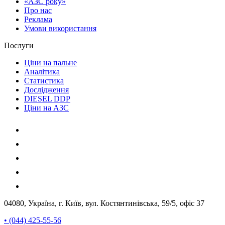
«АЗС року»
Про нас
Реклама
Умови використання
Послуги
Ціни на пальне
Аналітика
Статистика
Дослідження
DIESEL DDP
Ціни на АЗС
04080, Україна, г. Київ, вул. Костянтинівська, 59/5, офіс 37
• (044) 425-55-56