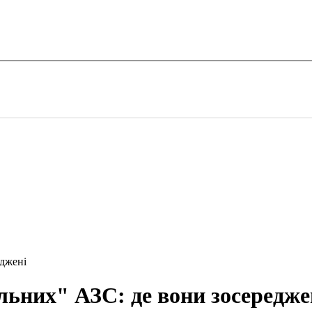
еджені
льних" АЗС: де вони зосередже