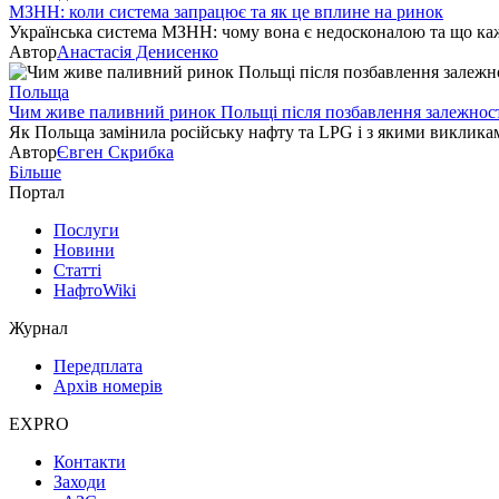
МЗНН: коли система запрацює та як це вплине на ринок
Українська система МЗНН: чому вона є недосконалою та що ка
Автор
Анастасія Денисенко
Польща
Чим живе паливний ринок Польщі після позбавлення залежност
Як Польща замінила російську нафту та LPG і з якими викликам
Автор
Євген Скрибка
Більше
Портал
Послуги
Новини
Статті
НафтоWiki
Журнал
Передплата
Архів номерів
EXPRO
Контакти
Заходи