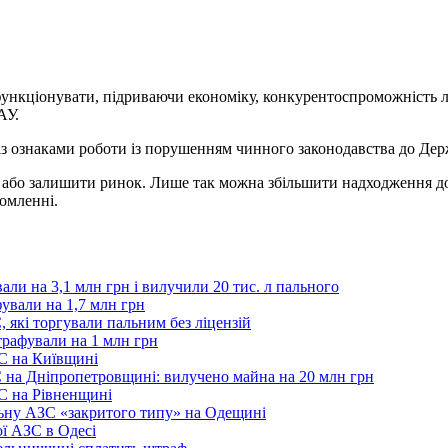
нкціонувати, підриваючи економіку, конкурентоспроможність л
АУ.
з ознаками роботи із порушенням чинного законодавства до Дер
ь, або залишити ринок. Лише так можна збільшити надходження 
домленні.
ли на 3,1 млн грн і вилучили 20 тис. л пального
ували на 1,7 млн грн
, які торгували пальним без ліцензій
рафували на 1 млн грн
С на Київщині
на Дніпропетровщині: вилучено майна на 20 млн грн
С на Рівненщині
ьну АЗС «закритого типу» на Одещині
ї АЗС в Одесі