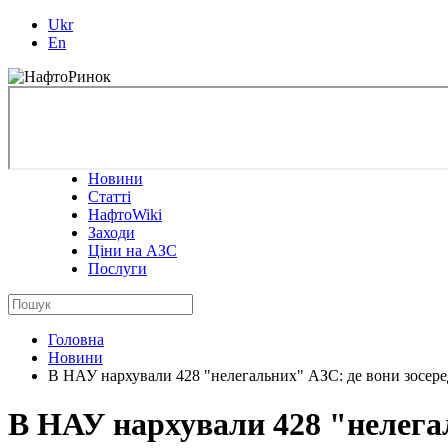
Ukr
En
Новини
Статті
НафтоWiki
Заходи
Ціни на АЗС
Послуги
Головна
Новини
В НАУ нархували 428 "нелегальних" АЗС: де вони зосер
В НАУ нархували 428 "нелега