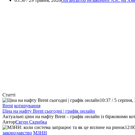
05:50 / 29 травня, 2026
Організатор незаконної АЗС на Хм
Статті
10:37 / 5 серпня,
Brent
котирування
Ціна на нафту Brent сьогодні | графік онлайн
Актуальні ціни на нафту Brent – графік онлайн із біржовими к
Автор
Євген Скрибка
12:0
законодавство
МЗНН