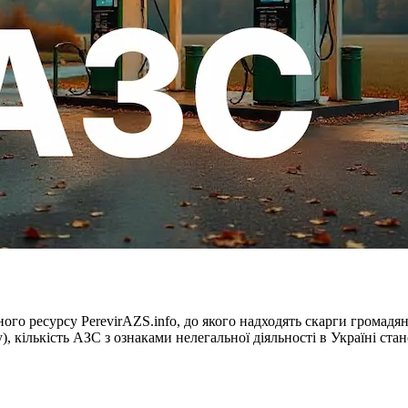
ого ресурсу PerevirAZS.info, до якого надходять скарги громад
, кількість АЗС з ознаками нелегальної діяльності в Україні стан