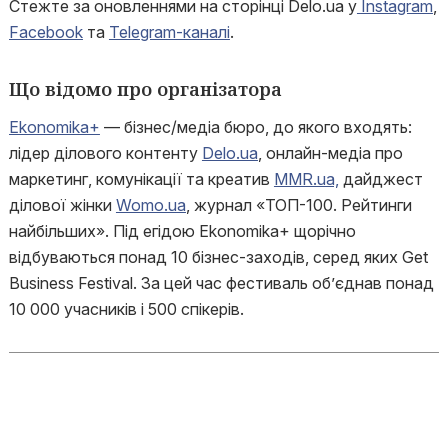
Стежте за оновленнями на сторінці Delo.ua у
Instagram
,
Facebook
та
Telegram-каналі
.
Що відомо про організатора
Ekonomika+
— бізнес/медіа бюро, до якого входять:
лідер ділового контенту
Delo.ua
, онлайн-медіа про
маркетинг, комунікації та креатив
MMR.ua,
дайджест
ділової жінки
Womo.ua
, журнал «ТОП-100. Рейтинги
найбільших». Під егідою Ekonomika+ щорічно
відбуваються понад 10 бізнес-заходів, серед яких Get
Business Festival. За цей час фестиваль об’єднав понад
10 000 учасників і 500 спікерів.