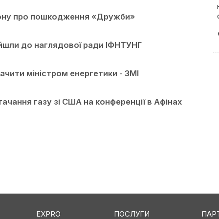
рону про пошкодження «Дружби»
ійшли до наглядової ради ІФНТУНГ
чити міністром енергетики - ЗМІ
ачання газу зі США на конференції в Афінах
EXPRO
ПОСЛУГИ
ПАР