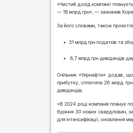
«Чистий дохід компанії плануєтьс
— 18 млрд грн», — зазначив Коре
За його словами, також проєкто
31 млрд грн податків та збор
8,7 млрд грн дивідендів де
Очільник «Укрнафти» додав, що
прибутку, сплатила 26 млрд грн
дивідендів.
«В 2024 році компанія планує п
буріння 30 нових свердловин, з
для інтенсифікації, оновлення м