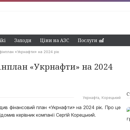
ki
Заходи
Ціни на АЗС
Послуги
фінплан «Укрнафти» на 2024 рік
інплан «Укрнафти» на 2024
С
Укрнафта
Корецький
рдив фінансовий план «Укрнафти» на 2024 рік. Про це
ідомив керівник компанії Сергій Корецький.