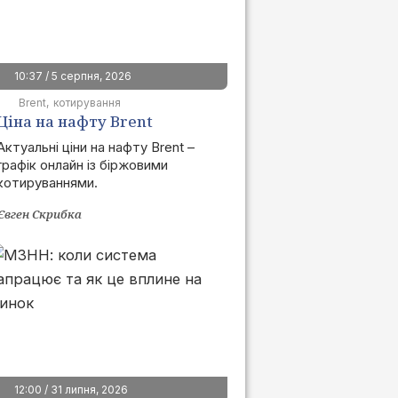
10:37 / 5 серпня, 2026
Brent
котирування
Ціна на нафту Brent
сьогодні | графік онлайн
Актуальні ціни на нафту Brent –
графік онлайн із біржовими
котируваннями.
Євген Скрибка
12:00 / 31 липня, 2026