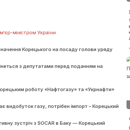
м’єр-міністром України
значення Корецького на посаду голови уряду
інеться з депутатами перед поданням на
Корецьким роботу «Нафтогазу» та «Укрнафти»
ає видобуток газу, потрібен імпорт – Корецький
тивну зустріч з SOCAR в Баку — Корецький