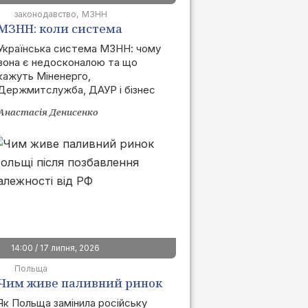
законодавство
МЗНН
МЗНН: коли система
запрацює та як це вплине
Українська система МЗНН: чому
вона є недосконалою та що
на ринок
кажуть Міненерго,
Держмитслужба, ДАУР і бізнес
Анастасія Денисенко
14:00 / 17 липня, 2026
Польща
Чим живе паливний ринок
Польщі після позбавлення
Як Польща замінила російську