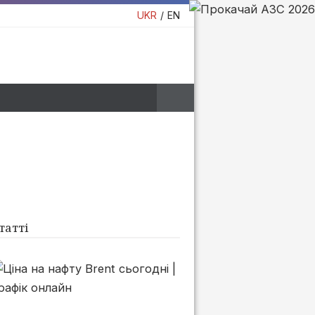
UKR
EN
татті