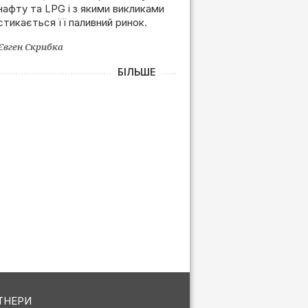
нафту та LPG і з якими викликами
залежності від РФ
стикається її паливний ринок.
Євген Скрибка
БІЛЬШЕ
ТНЕРИ