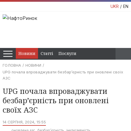
UKR
EN
Новини
Статті
Послуги
ГОЛОВНА
НОВИНИ
UPG почала впроваджувати безбар’єрність при оновлені своїх
АЗС
UPG почала впроваджувати
безбар’єрність при оновлені
своїх АЗС
14 СЕРПНЯ, 2024, 15:55
оновлена азс
безбар’єрність
інклюзивність