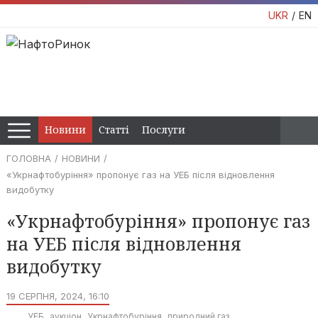
UKR
EN
Новини
Статті
Послуги
ГОЛОВНА
НОВИНИ
«Укрнафтобуріння» пропонує газ на УЕБ після відновлення
видобутку
«Укрнафтобуріння» пропонує газ
на УЕБ після відновлення
видобутку
19 СЕРПНЯ, 2024, 16:10
УЕБ
аукціон
Укрнафтобуріння
природний газ