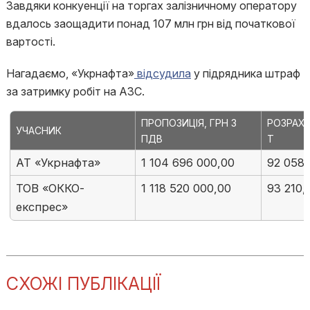
Завдяки конкуенції на торгах залізничному оператору
вдалось заощадити понад 107 млн грн від початкової
вартості.
Нагадаємо, «Укрнафта»
відсудила
у підрядника штраф
за затримку робіт на АЗС.
ПРОПОЗИЦІЯ, ГРН З
РОЗРАХУ
УЧАСНИК
ПДВ
Т
АТ «Укрнафта»
1 104 696 000,00
92 058,
ТОВ «ОККО-
1 118 520 000,00
93 210,
експрес»
СХОЖІ ПУБЛІКАЦІЇ