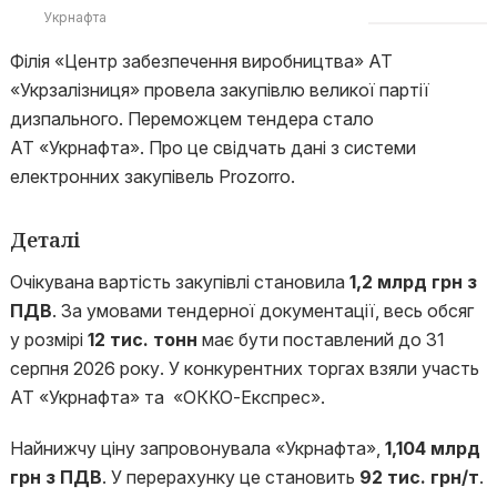
Укрнафта
Філія «Центр забезпечення виробництва» АТ
«Укрзалізниця» провела закупівлю великої партії
дизпального. Переможцем тендера стало
АТ «Укрнафта». Про це свідчать дані з системи
електронних закупівель Prozorro.
Деталі
Очікувана вартість закупівлі становила
1,2 млрд грн з
ПДВ
. За умовами тендерної документації, весь обсяг
у розмірі
12 тис. тонн
має бути поставлений до 31
серпня 2026 року. У конкурентних торгах взяли участь
АТ «Укрнафта» та «ОККО-Експрес».
Найнижчу ціну запровонувала «Укрнафта»,
1,104 млрд
грн з ПДВ
. У перерахунку це становить
92 тис. грн/т
.