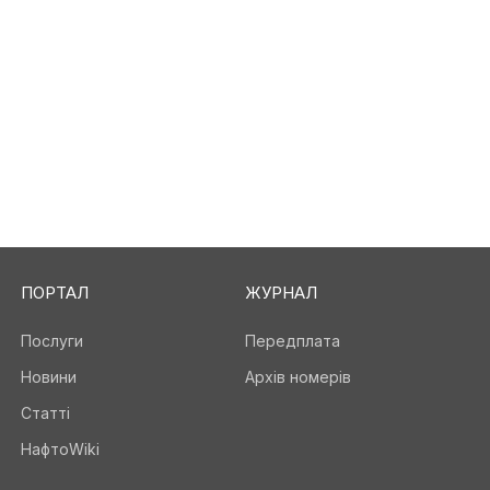
ПОРТАЛ
ЖУРНАЛ
Послуги
Передплата
Новини
Архів номерів
Статті
НафтоWiki