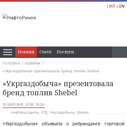
UKR
EN
Новини
Статті
Послуги
ГОЛОВНА
НОВИНИ
«Укргаздобыча» презентовала бренд топлив Shebel
«Укргаздобыча» презентовала
бренд топлив Shebel
19 БЕРЕЗНЯ, 2018, 16:50
Нефтепродукты
УГД
Укргаздобыча
Shebel
Шебелниский ГПЗ
«Укргаздобыча» объявила о ребрендинге торговой