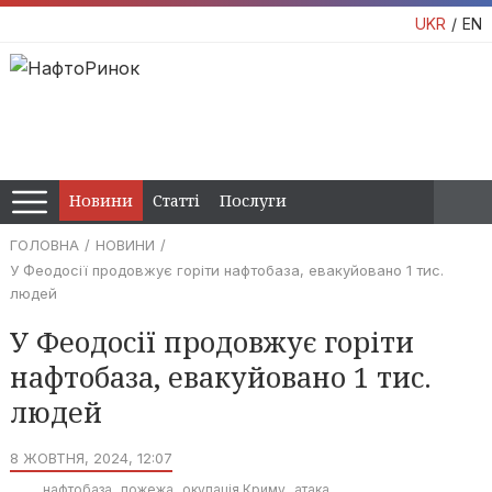
UKR
EN
Новини
Статті
Послуги
ГОЛОВНА
НОВИНИ
У Феодосії продовжує горіти нафтобаза, евакуйовано 1 тис.
людей
У Феодосії продовжує горіти
нафтобаза, евакуйовано 1 тис.
людей
8 ЖОВТНЯ, 2024, 12:07
нафтобаза
пожежа
окупація Криму
атака