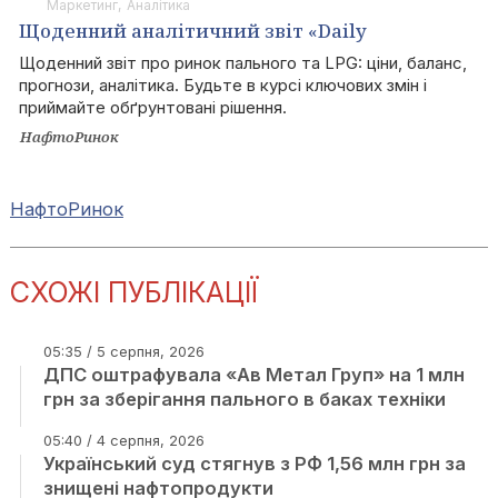
Маркетинг
Аналітика
Щоденний аналітичний звіт «Daily
Fuels&LPG»
Щоденний звіт про ринок пального та LPG: ціни, баланс,
прогнози, аналітика. Будьте в курсі ключових змін і
приймайте обґрунтовані рішення.
НафтоРинок
НафтоРинок
СХОЖІ ПУБЛІКАЦІЇ
05:35 / 5 серпня, 2026
ДПС оштрафувала «Ав Метал Груп» на 1 млн
грн за зберігання пального в баках техніки
05:40 / 4 серпня, 2026
Український суд стягнув з РФ 1,56 млн грн за
знищені нафтопродукти