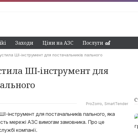
ki
Заходи
Ціни на АЗС
Послуги
устила ШІ-інструмент для постачальників пального
стила ШІ-інструмент для
пального
С
ProZorro
SmartTender
ШІ-інструмент для постачальників пального, яка
ість мережі АЗС вимогам замовника. Про це
лужбі компанії.