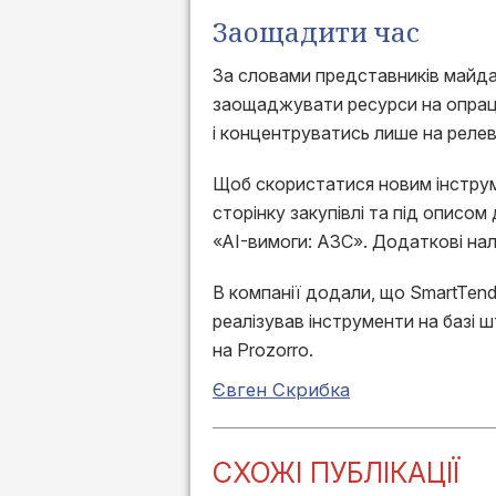
Заощадити час
За словами представників майда
заощаджувати ресурси на опрацю
і концентруватись лише на релев
Щоб скористатися новим інструм
сторінку закупівлі та під описо
«AI-вимоги: АЗС». Додаткові нал
В компанії додали, що SmartTen
реалізував інструменти на базі ш
на Prozorro.
Євген Скрибка
СХОЖІ ПУБЛІКАЦІЇ