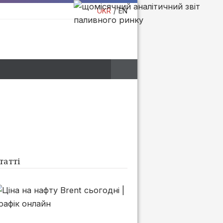
UKR
EN
татті