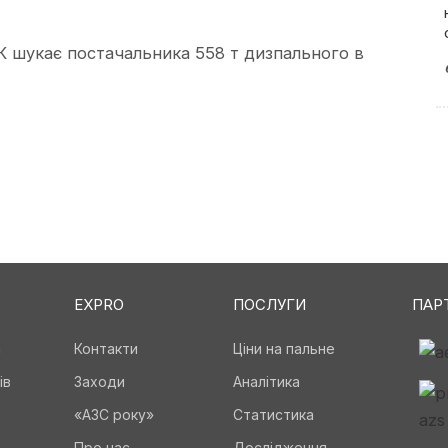
К шукає постачальника 558 т дизпального в
EXPRO
ПОСЛУГИ
ПАР
а
Контакти
Ціни на пальне
ів
Заходи
Аналітика
«АЗС року»
Статистика
Про нас
Дослідження