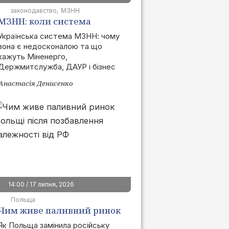
законодавство
МЗНН
МЗНН: коли система
запрацює та як це вплине
Українська система МЗНН: чому
вона є недосконалою та що
на ринок
кажуть Міненерго,
Держмитслужба, ДАУР і бізнес
Анастасія Денисенко
14:00 / 17 липня, 2026
Польща
Чим живе паливний ринок
Польщі після позбавлення
Як Польща замінила російську