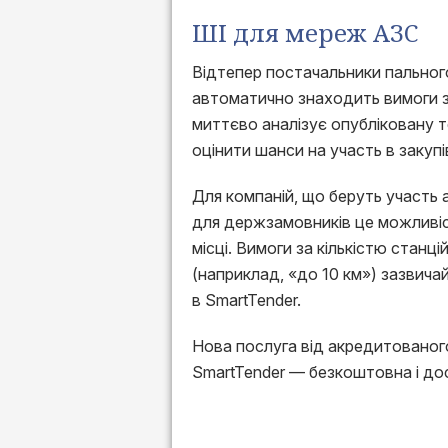
ШІ для мереж АЗС
Відтепер постачальники пальног
автоматично знаходить вимоги 
миттєво аналізує опубліковану 
оцінити шанси на участь в закупі
Для компаній, що беруть участь
для держзамовників це можливіс
місці. Вимоги за кількістю станці
(наприклад, «до 10 км») зазвича
в SmartTender.
Нова послуга від акредитованог
SmartTender — безкоштовна і д