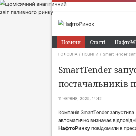
Новини
Статті
НафтоWi
ГОЛОВНА
НОВИНИ
SmartTender зап
SmartTender запу
постачальників 
11 ЧЕРВНЯ, 2025, 14:42
Компанія SmartTender запустила 
автоматично визначає відповідн
НафтоРинку
повідомили в пресс