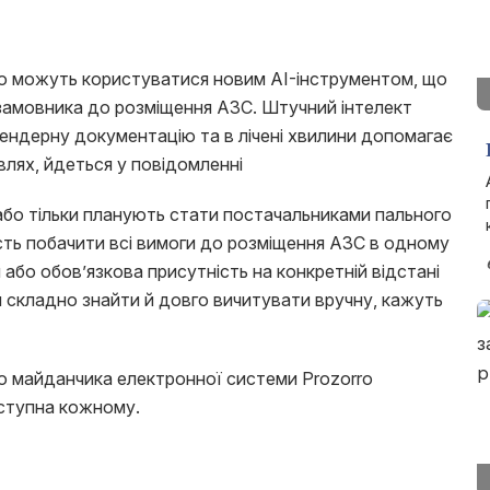
о можуть користуватися новим AI-інструментом, що
замовника до розміщення АЗС. Штучний інтелект
тендерну документацію та в лічені хвилини допомагає
влях, йдеться у повідомленні
 або тільки планують стати постачальниками пального
ть побачити всі вимоги до розміщення АЗС в одному
й або обов’язкова присутність на конкретній відстані
й складно знайти й довго вичитувати вручну, кажуть
о майданчика електронної системи Prozorro
оступна кожному.