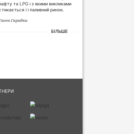
нафту та LPG і з якими викликами
залежності від РФ
стикається її паливний ринок.
Євген Скрибка
БІЛЬШЕ
ТНЕРИ