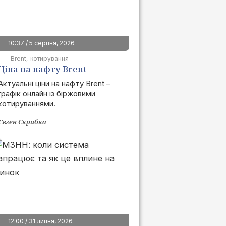
10:37 / 5 серпня, 2026
Brent
котирування
Ціна на нафту Brent
сьогодні | графік онлайн
Актуальні ціни на нафту Brent –
графік онлайн із біржовими
котируваннями.
Євген Скрибка
12:00 / 31 липня, 2026